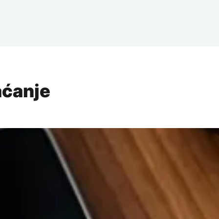
aćanje