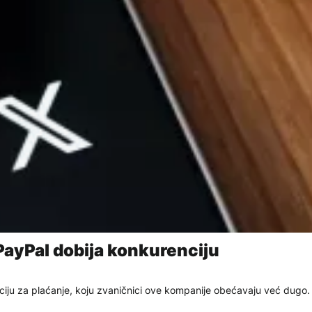
PayPal dobija konkurenciju
iju za plaćanje, koju zvaničnici ove kompanije obećavaju već dugo.