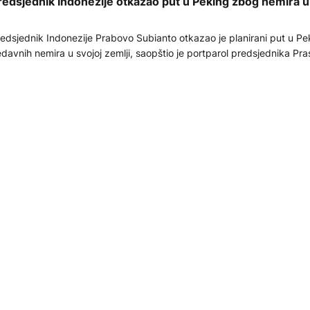
redsjednik Indonezije otkazao put u Peking zbog nemira u
edsjednik Indonezije Prabovo Subianto otkazao je planirani put u P
davnih nemira u svojoj zemlji, saopštio je portparol predsjednika Pra
.08.2025
EHNOLOGIJA
umanoidni roboti se takmičili na prvim Svjetskim igrama r
ekingu
Pekingu, glavnom gradu Kine, u subotu su održane Svjetske igre hu
bota (WHRG), prvog velikog međunarodnog takmičenja ove vrste.
.08.2025