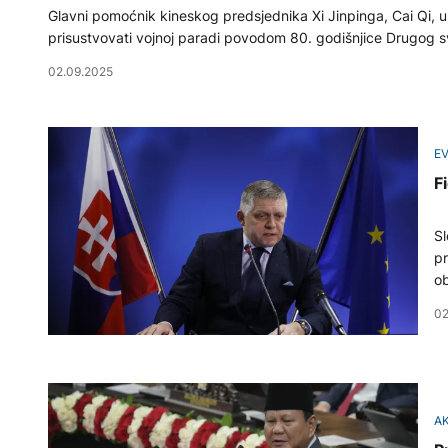
Glavni pomoćnik kineskog predsjednika Xi Jinpinga, Cai Qi, u
prisustvovati vojnoj paradi povodom 80. godišnjice Drugog s
02.09.2025
E
F
Sl
pr
ob
02
A