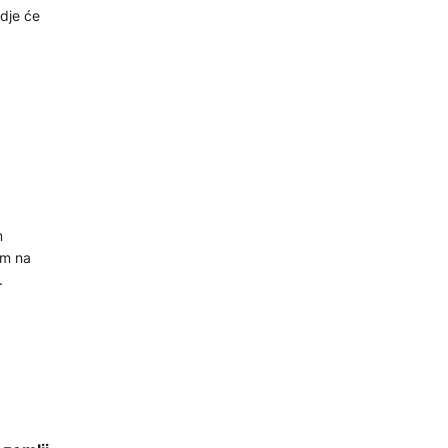
gdje će
m
om na
.