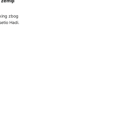
 zemlji
eking zbog
setio Hadi.
obota u
manoidnih