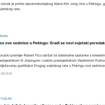
 utorak je primio sjevernokorejskog lidera Kim Jong Una u Pekingu, 
vjetskog rata.
VROPA
ico ove sedmice u Pekingu: Gradi se novi svjetski poredak
ovački premijer Robert Fico održat će bilateralne sastanke s kineski
edsjednikom Xi Jinpingom i ruskim predsjednikom Vladimirom Putin
ilježavanju godišnjice Drugog svjetskog rata u Pekingu ove sedmice
.09.2025
KTUELNO