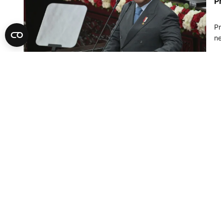
P
Pr
ne
30
T
H
P
U 
ro
16