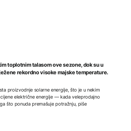
kim toplotnim talasom ove sezone, dok su u
bilježene rekordno visoke majske temperature.
a proizvodnje solarne energije, što je u nekim
cijene električne energije — kada veleprodajno
oga što ponuda premašuje potražnju, piše