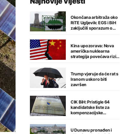
Najnovije vijesti
Okončana arbitraža oko
RiTE Ugljevik: EGS i BiH
zaključili sporazum o
nagodbi
Kina upozorava: Nova
američka nuklearna
strategija povećava rizik
od globalnog sukoba
Trump vjeruje da će rat s
Iranom uskoro biti
završen
CIK BiH: Pristigle 64
kandidatske liste za
kompenzacijske
mandate
U Dunavu pronađen i