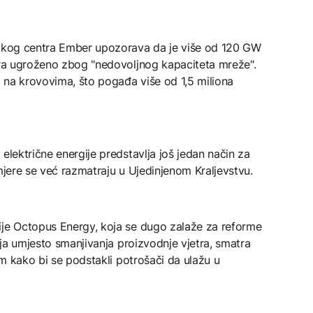
ičkog centra Ember upozorava da je više od 120 GW
vora ugroženo zbog "nedovoljnog kapaciteta mreže".
ja na krovovima, što pogađa više od 1,5 miliona
električne energije predstavlja još jedan način za
 mjere se već razmatraju u Ujedinjenom Kraljevstvu.
ije Octopus Energy, koja se dugo zalaže za reforme
gija umjesto smanjivanja proizvodnje vjetra, smatra
nim kako bi se podstakli potrošači da ulažu u