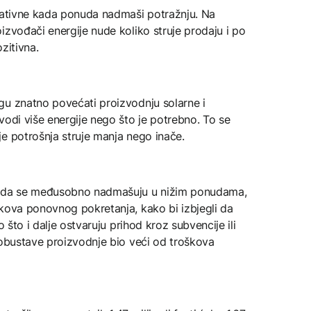
egativne kada ponuda nadmaši potražnju. Na
izvođači energije nude koliko struje prodaju i po
ozitivna.
gu znatno povećati proizvodnju solarne i
vodi više energije nego što je potrebno. To se
e potrošnja struje manja nego inače.
gu da se međusobno nadmašuju u nižim ponudama,
škova ponovnog pokretanja, kako bi izbjegli da
o što i dalje ostvaruju prihod kroz subvencije ili
 obustave proizvodnje bio veći od troškova