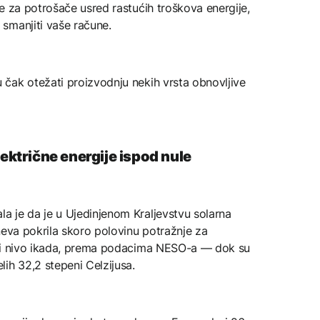
e za potrošače usred rastućih troškova energije,
smanjiti vaše račune.
čak otežati proizvodnju nekih vrsta obnovljive
lektrične energije ispod nule
 je da je u Ujedinjenom Kraljevstvu solarna
neva pokrila skoro polovinu potražnje za
iši nivo ikada, prema podacima NESO-a — dok su
ih 32,2 stepeni Celzijusa.