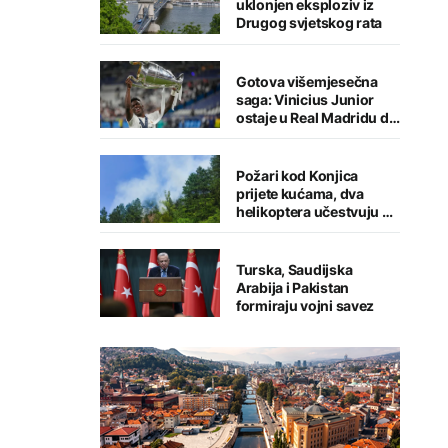
uklonjen eksploziv iz
Drugog svjetskog rata
Gotova višemjesečna
saga: Vinicius Junior
ostaje u Real Madridu do
2032. godine
Požari kod Konjica
prijete kućama, dva
helikoptera učestvuju u
gašenju
Turska, Saudijska
Arabija i Pakistan
formiraju vojni savez