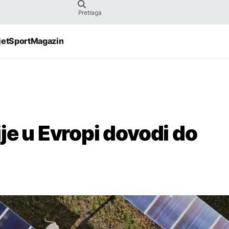
jet
Sport
Magazin
je u Evropi dovodi do