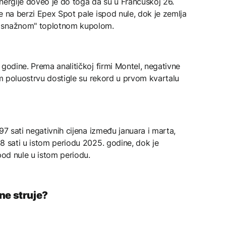
nergije doveo je do toga da su u Francuskoj 26.
e na berzi Epex Spot pale ispod nule, dok je zemlja
i snažnom" toplotnom kupolom.
 godine. Prema analitičkoj firmi Montel, negativne
kom poluostrvu dostigle su rekord u prvom kvartalu
97 sati negativnih cijena između januara i marta,
8 sati u istom periodu 2025. godine, dok je
pod nule u istom periodu.
ne struje?