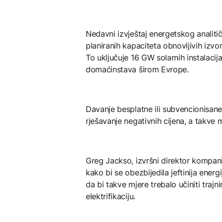
Nedavni izvještaj energetskog analit
planiranih kapaciteta obnovljivih iz
To uključuje 16 GW solarnih instalaci
domaćinstava širom Evrope.
Davanje besplatne ili subvencionisane 
rješavanje negativnih cijena, a takve
Greg Jackso, izvršni direktor kompan
kako bi se obezbijedila jeftinija ener
da bi takve mjere trebalo učiniti traj
elektrifikaciju.