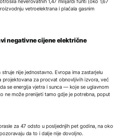
otrošila neverovatnih 1,47 milijardi funti (oko 1,67
 proizvodnju vetroelektrana i plaćala gasnim
i negativne cijene električne
 struje nije jednostavno. Evropa ima zastarjelu
a projektovana za procvat obnovljivih izvora, već
 da se energija vjetra i sunca — koje se uglavnom
o ne može prenijeti tamo gdje je potrebna, poput
porasle za 47 odsto u posljednjih pet godina, na oko
upozoravaju da to i dalje nije dovoljno.