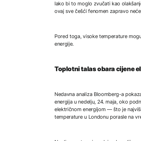
Iako bi to moglo zvučati kao olakšanj
ovaj sve češći fenomen zapravo neće 
Pored toga, visoke temperature mogu 
energije.
Toplotni talas obara cijene e
Nedavna analiza Bloomberg-a pokazala
energija u nedelju, 24. maja, oko pod
električnom energijom — što je najv
temperature u Londonu porasle na vrel