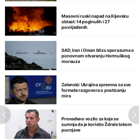
Masovni ruski napad na Kijevsku
oblast: 14 poginulih i 27
povrijeđenih
SAD, Iran i Oman blizu sporazuma o
ponovnom otvaranju Hormuškog
moreuza
Zelenski: Ukrajina spremna za sve
formate razgovora o postizanju
mira
Pronađeno vozilo za koje se
sumnja da je koristio Ždrale tokom
pucnjave