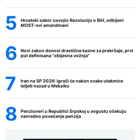
Hrvatski sabor usvojio Rezoluciju o BiH, odbijeni
MOST-ovi amandmani
Novi zakon donosi drastične kazne za prekršaje, prvi
put definisana "obijesna vožnja"
Iran na SP 2026: Igrači će nakon svake utakmice
letjeti nazad u Meksiko
Penzioneri u Republici Srpskoj u avgustu očekuju
vanredno povećanje penzija