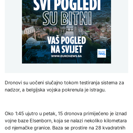
penzija
Netanyahu odbacio
AKTUELNO
sve stiže za besplatne i
Trumpov plan za Gazu i
plaćene naloge
poručio da "nema
Objavljeni novi detalji
povlačenja"
DRUŠTVO
sudara vozova:
Povrijeđeno 25 osoba
Glovo od sutra zvanično
ZANIMLJIVOSTI
prestaje sa radom u BiH
AKTUELNO
"Čudovište iz dva
okeana": Super El Ninjo
Italijanski obavještajni
prijeti sušama,
podaci: Seuta postaje
poplavama i glađu širom
centar za radikalizaciju i
svijeta
regrutaciju džihadista
KULTURA
Dronovi su uočeni slučajno tokom testiranja sistema za
U ponedjeljak počinje
nadzor, a belgijska vojska pokrenula je istragu.
prodaja ulaznica za 32.
Sarajevo Film Festival
Oko 1:45 ujutro u petak, 15 dronova primijećeno je iznad
vojne baze Elsenborn, koja se nalazi nekoliko kilometara
od njemačke granice. Baza se prostire na 28 kvadratnih