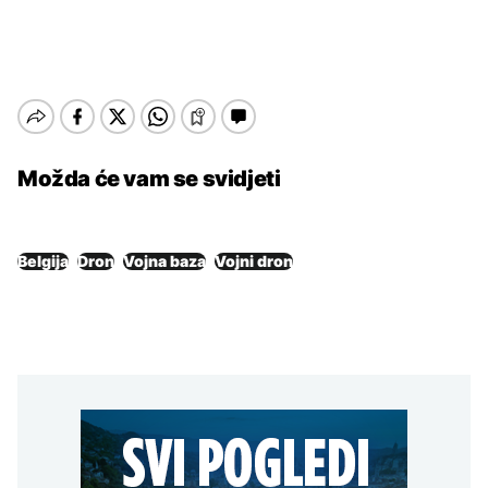
Možda će vam se svidjeti
Belgija
Dron
Vojna baza
Vojni dron