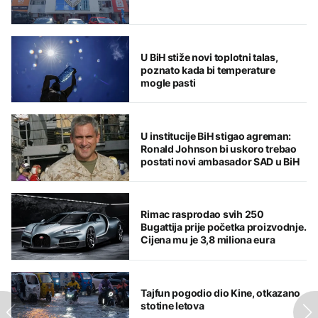
U BiH stiže novi toplotni talas,
poznato kada bi temperature
mogle pasti
U institucije BiH stigao agreman:
Ronald Johnson bi uskoro trebao
postati novi ambasador SAD u BiH
Rimac rasprodao svih 250
Bugattija prije početka proizvodnje.
Cijena mu je 3,8 miliona eura
Tajfun pogodio dio Kine, otkazano
stotine letova