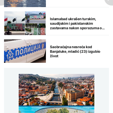
Islamabad ukrašen turskim,
saudijskim i pakistanskim
zastavama nakon sporazuma o
zajedničkoj odbrani
Saobraćajna nesreća kod
Banjaluke, mladić (23) izgubio
život