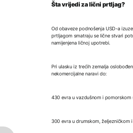
Šta vrijedi za lični prtljag?
Od obaveze podnošenja USD-a izuzeta 
prtljagom smatraju se lične stvari po
namijenjena ličnoj upotrebi.
Pri ulasku iz trećih zemalja oslobođen
nekomercijalne naravi do:
430 evra u vazdušnom i pomorskom 
300 evra u drumskom, željezničkom i