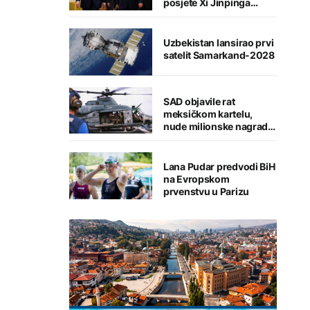
posjete Xi Jinpinga
Washingtonu
Uzbekistan lansirao prvi
satelit Samarkand-2028
SAD objavile rat
meksičkom kartelu,
nude milionske nagrade
za informacije
Lana Pudar predvodi BiH
na Evropskom
prvenstvu u Parizu