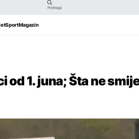
jet
Sport
Magazin
i od 1. juna; Šta ne smij