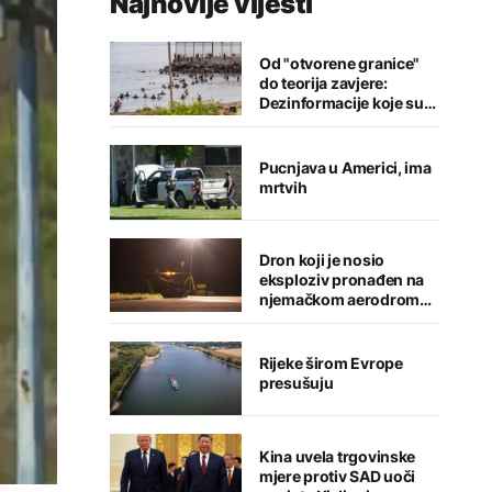
Najnovije vijesti
Od "otvorene granice"
do teorija zavjere:
Dezinformacije koje su
pratile krizu u Seuti
Pucnjava u Americi, ima
mrtvih
Dron koji je nosio
eksploziv pronađen na
njemačkom aerodromu,
sumnja se na Rusiju
Rijeke širom Evrope
presušuju
Kina uvela trgovinske
mjere protiv SAD uoči