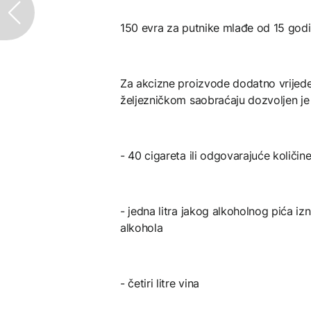
150 evra za putnike mlađe od 15 god
Za akcizne proizvode dodatno vrijed
željezničkom saobraćaju dozvoljen je
- 40 cigareta ili odgovarajuće količi
- jedna litra jakog alkoholnog pića iz
alkohola
- četiri litre vina