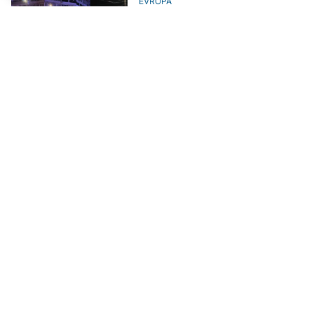
EVROPA
Provokacija ili greška: Incident s
dronom u Rumuniji izazvao veliku
zabrinutost u NATO
FOKUS
Ministar potvrdio: Dron koji se
srušio u litvanskom zračnom
prostoru pripadao Ukrajini
AKTUELNO
UAE tvrdi da je dron koji je udario
u blizini njihove nuklearne
elektrane lansiran iz Iraka
AKTUELNO
Grčka zbog incidenta sa dronom
u Mediteranu: "Neće se tolerisati