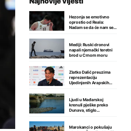
Najnovije vijesti
Hezonja se emotivno
oprostio od Reala:
Nadam se da će nam se
putevi ponovo ukrstiti
Mediji: Ruski dronovi
napali njemački teretni
brod u Crnom moru
Zlatko Dalić preuzima
reprezentaciju
Ujedinjenih Arapskih
Emirata
Ljudi u Mađarskoj
krenuli pješke preko
Dunava, stiglo
upozorenje
Marokanci o pokušaju