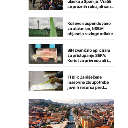
ulaska u Španiju: Vratili
se praznih ruku, ali san o
migraciji nije ugašen
Koševo suspendovano
za utakmice, NSBiH
objasnio razloge odluke
BiH zvanično aplicirala
za pristupanje SEPA:
Korist za privredu ali i
građane
TI BiH: Zabilježene
masovne zloupotrebe
javnih resursa pred
izbore, CIK sve manje
kažnjava ključne
nepravilnosti