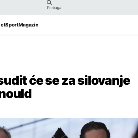
jet
Sport
Magazin
udit će se za silovanje
rnould