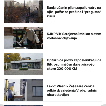
Banjalučanin pijan zapalio vatru na
njivi, požar se proširio i "progutao"
kuću
KJKP ViK Sarajevo: Stabilan sistem
vodosnabdijevanja
Optužnica protiv zaposlenika Suda
BiH, osumnjičen da je prisvojio
skoro 200.000 KM
Lakić: Vlasnik Željezare Zenica
odbio dva rješenja Vlade, radnici
nisu ostavljeni