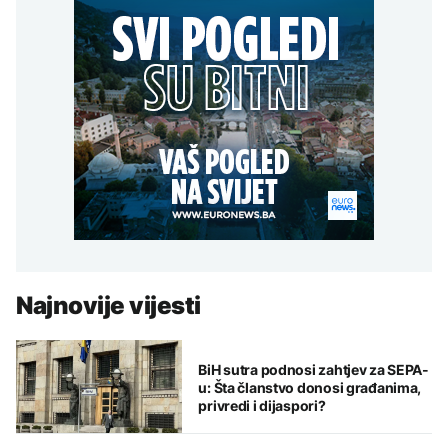
Najnovije vijesti
BiH sutra podnosi zahtjev za SEPA-
u: Šta članstvo donosi građanima,
privredi i dijaspori?