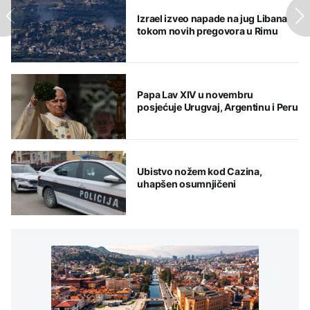
Izrael izveo napade na jug Libana
tokom novih pregovora u Rimu
Papa Lav XIV u novembru
posjećuje Urugvaj, Argentinu i Peru
Ubistvo nožem kod Cazina,
uhapšen osumnjičeni