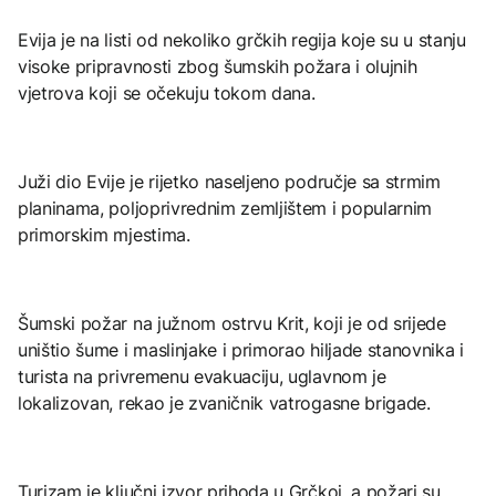
Evija je na listi od nekoliko grčkih regija koje su u stanju
visoke pripravnosti zbog šumskih požara i olujnih
vjetrova koji se očekuju tokom dana.
Juži dio Evije je rijetko naseljeno područje sa strmim
planinama, poljoprivrednim zemljištem i popularnim
primorskim mjestima.
Šumski požar na južnom ostrvu Krit, koji je od srijede
uništio šume i maslinjake i primorao hiljade stanovnika i
turista na privremenu evakuaciju, uglavnom je
lokalizovan, rekao je zvaničnik vatrogasne brigade.
Turizam je ključni izvor prihoda u Grčkoj, a požari su