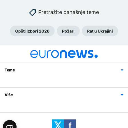
Pretražite današnje teme
Opšti izbori 2026
Požari
Rat u Ukrajini
Teme
Bosna i Hercegovina
Region
Svijet
Sport
Magazin
Više
Impressum
Kontakt
Politika privatnosti
Uslovi korišćenja