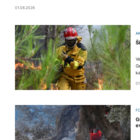
01.08.2026
A
Š
Ve
Ge
ka
01
F
G
e