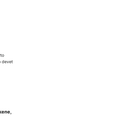
rto
o devet
kene,