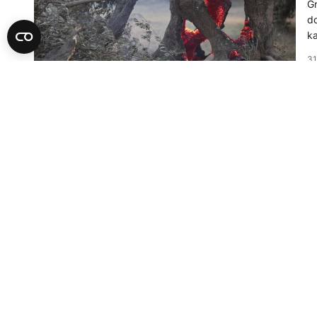
Gr
do
ka
31
F
G
k
Gr
Kr
be
30
A
P