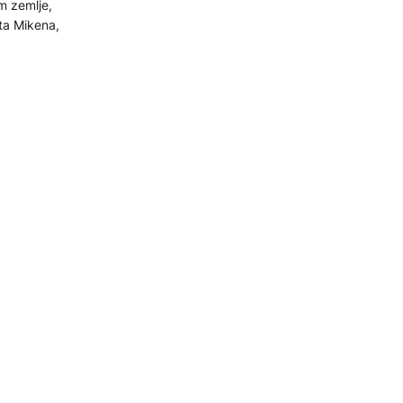
m zemlje,
šta Mikena,
od
 Retimnu na
 mještani
i gasi