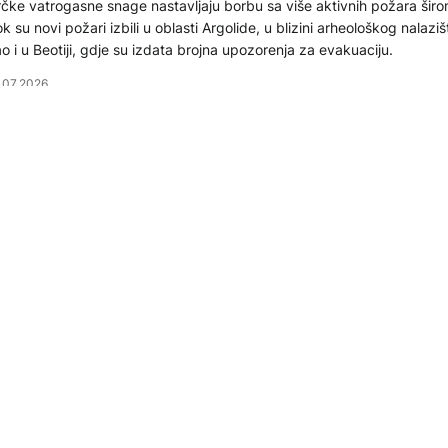
čke vatrogasne snage nastavljaju borbu sa više aktivnih požara širo
k su novi požari izbili u oblasti Argolide, u blizini arheološkog nalazi
o i u Beotiji, gdje su izdata brojna upozorenja za evakuaciju.
.07.2026
OKUS
rčka: Turisti se vraćaju u hotele nakon požara, situacija p
ontrolom
čka ministarka turizma Olga Kefalojani, saopštila je da je situacija u
itu stabilizovana nakon šumskog požara, te da se evakuisani turisti i
zbjedno vraćaju u svoje objekte.
.07.2026
KTUELNO
ožari ne staju: U Grčkoj poginula tri vatrogasca, 3.500 ljud