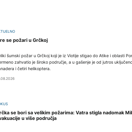
KTUELNO
ire se požari u Grčkoj
liki šumski požar u Grčkoj koji je iz Viotije stigao do Atike i oblasti Po
rmeno zahvatio je široko područje, a u gašenje je od jutros uključen
nadera i četiri helikoptera.
.08.2026
OKUS
rčka se bori sa velikim požarima: Vatra stigla nadomak Mi
vakuacije u više područja