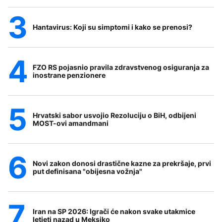
Hantavirus: Koji su simptomi i kako se prenosi?
FZO RS pojasnio pravila zdravstvenog osiguranja za
inostrane penzionere
Hrvatski sabor usvojio Rezoluciju o BiH, odbijeni
MOST-ovi amandmani
Novi zakon donosi drastične kazne za prekršaje, prvi
put definisana "obijesna vožnja"
Iran na SP 2026: Igrači će nakon svake utakmice
letjeti nazad u Meksiko