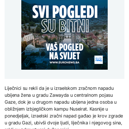
Španija postavila
aktivan, gust dim
djece moraju platiti 942
ultimatum Italiji da ukine
otežava gašenje iz zraka
miliona dolara
Grčka dronovima
granične kontrole
kontrolisala više od 300
AKTUELNO
plaža zbog nelegalnog
zauzimanja obale
Požar kod Konjica i dalje
KULTURA
aktivan, gust dim
FOKUS
otežava gašenje iz zraka
Rat i pijesak prijete
drevnim piramidama
Amerikanci
Meroe u Sudanu
upozoravaju: Putin bi
mogao testirati NATO
ograničenim napadom,
najveći rizik od jeseni
ZANIMLJIVOSTI
Rihanna radi na novom
Liječnici su rekli da je u izraelskom zračnom napadu
albumu
ubijena žena u gradu Zawayda u centralnom pojasu
Gaze, dok je u drugom napadu ubijena jedna osoba u
obližnjem izbjegličkom kampu Nuseirat. Kasnije u
ponedjeljak, izraelski zračni napad gađao je krov zgrade
u gradu Gazi, ubivši dvoje ljudi, liječnika i njegovog sina,