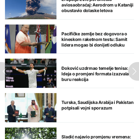
aviosaobraćaj: Aerodrom u Kataniji
obustavio dolaske letova
Pacifičke zemlje bez dogovora o
kineskom raketnom testu: Samit
lidera mogao bi donijeti odluku
Đoković uzdrmao temelje tenisa:
Ideja o promjeni formata izazvala
buru reakcija
Turska, Saudijska Arabija i Pakistan
potpisali vojni sporazum
Sladić najavio promjenu vremena: