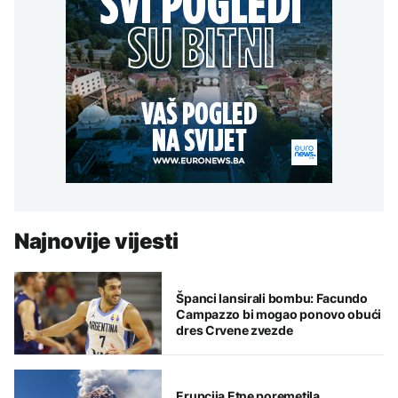
Najnovije vijesti
Španci lansirali bombu: Facundo
Campazzo bi mogao ponovo obući
dres Crvene zvezde
Erupcija Etne poremetila