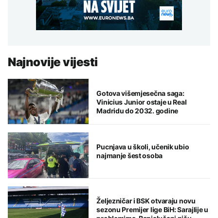
Najnovije vijesti
Gotova višemjesečna saga:
Vinicius Junior ostaje u Real
Madridu do 2032. godine
Pucnjava u školi, učenik ubio
najmanje šest osoba
Željezničar i BSK otvaraju novu
sezonu Premijer lige BiH: Sarajlije u