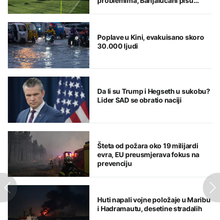
problemima, Banjalučani pišu
istoriju
Poplave u Kini, evakuisano skoro
30.000 ljudi
Da li su Trump i Hegseth u sukobu?
Lider SAD se obratio naciji
Šteta od požara oko 19 milijardi
evra, EU preusmjerava fokus na
prevenciju
Huti napali vojne položaje u Maribu
i Hadramautu, desetine stradalih