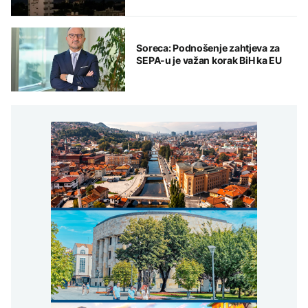
Soreca: Podnošenje zahtjeva za
SEPA-u je važan korak BiH ka EU