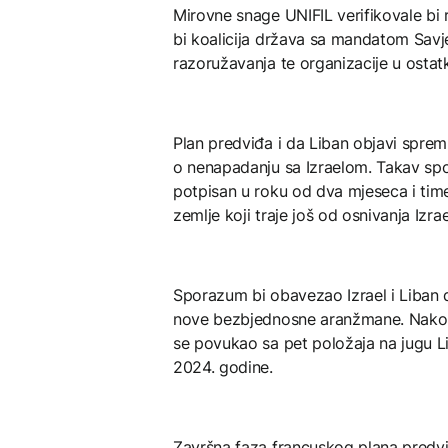
Mirovne snage UNIFIL verifikovale bi 
bi koalicija država sa mandatom Sav
razoružavanja te organizacije u ostat
Plan predviđa i da Liban objavi spr
o nenapadanju sa Izraelom. Takav spo
potpisan u roku od dva mjeseca i tim
zemlje koji traje još od osnivanja Izra
Sporazum bi obavezao Izrael i Liban 
nove bezbjednosne aranžmane. Nakon 
se povukao sa pet položaja na jugu L
2024. godine.
Završna faza francuskog plana predviđ