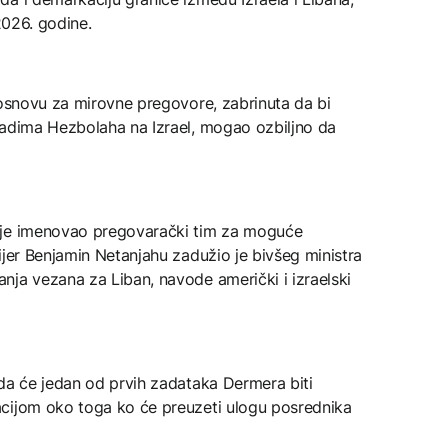
2026. godine.
 osnovu za mirovne pregovore, zabrinuta da bi
padima Hezbolaha na Izrael, mogao ozbiljno da
 je imenovao pregovarački tim za moguće
ijer Benjamin Netanjahu zadužio je bivšeg ministra
nja vezana za Liban, navode američki i izraelski
 da će jedan od prvih zadataka Dermera biti
acijom oko toga ko će preuzeti ulogu posrednika