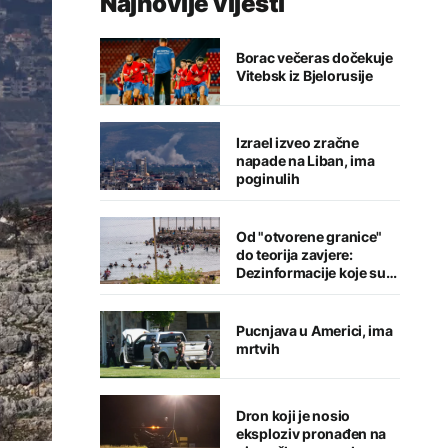
Najnovije vijesti
Borac večeras dočekuje
Vitebsk iz Bjelorusije
Izrael izveo zračne
napade na Liban, ima
poginulih
Od "otvorene granice"
do teorija zavjere:
Dezinformacije koje su
pratile krizu u Seuti
Pucnjava u Americi, ima
mrtvih
Dron koji je nosio
eksploziv pronađen na