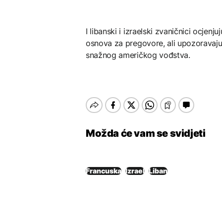
I libanski i izraelski zvaničnici ocjen
osnova za pregovore, ali upozoravaju
snažnog američkog vođstva.
Možda će vam se svidjeti
Francuska
Izrael
Liban