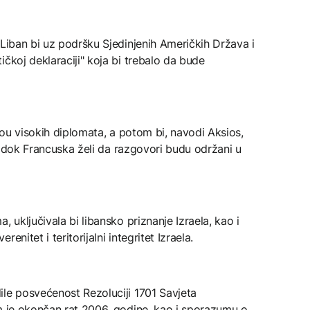
 Liban bi uz podršku Sjedinjenih Američkih Država i
čkoj deklaraciji" koja bi trebalo da bude
ivou visokih diplomata, a potom bi, navodi Aksios,
ra, dok Francuska želi da razgovori budu održani u
, uključivala bi libansko priznanje Izraela, kao i
nitet i teritorijalni integritet Izraela.
ile posvećenost Rezoluciji 1701 Savjeta
om je okončan rat 2006. godine, kao i sporazumu o