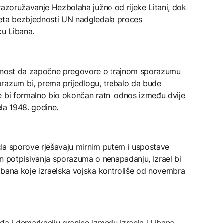
razoružavanje Hezbolaha južno od rijeke Litani, dok
jeta bezbjednosti UN nadgledala proces
ku Libana.
emnost da započne pregovore o trajnom sporazumu
razum bi, prema prijedlogu, trebalo da bude
e bi formalno bio okončan ratni odnos između dvije
ela 1948. godine.
da sporove rješavaju mirnim putem i uspostave
potpisivanja sporazuma o nenapadanju, Izrael bi
ibana koje izraelska vojska kontroliše od novembra
a i demarkaciju granice između Izraela i Libana,