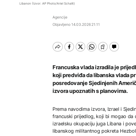
septembra: Stiže
AKTUELNO
AKTUELNO
Umjesto X-a popunjava
vojske
Libanon (Izvor: AP Photo/Ariel Schalit)
evropski pozorišni
se kružić, izdata
spektakl “Brechtovi
uputstva za skreniranje
Hirošima obilježava
Požar se širi Bijeljinom,
duhovi”
Agencije
godišnjicu atomskog
zatvorena obilaznica
AKTUELNO
bombardovanja: Poziv
Objavljeno
14.03.2026 21:11
na ukidanje nuklearnog
Plan da se u Crnoj Gori
oružja
AKTUELNO
prave centri za prihvat
TEHNOLOGIJA
migranata? Spajić:
Požar se širi Bijeljinom,
Nismo vodili pregovore
Dio rakete SpaceX
zatvorena obilaznica
velikom brzinom pada
FOKUS
na Mjesec
Žedni za novcem: Koje bi
Francuska vlada izradila je prijed
nove poreze EU mogla
koji predviđa da libanska vlada pr
uvesti od 2028. godine?
posredovanje Sjedinjenih Američ
TEHNOLOGIJA
izvora upoznatih s planovima.
Britanska kraljevska
kovnica iz elektronskog
Prema navodima izvora, Izrael i Sjed
otpada izdvaja zlato
francuski prijedlog, koji bi mogao da
izraelsku okupaciju juga Libana i po
libanskog militantnog pokreta Hezbol