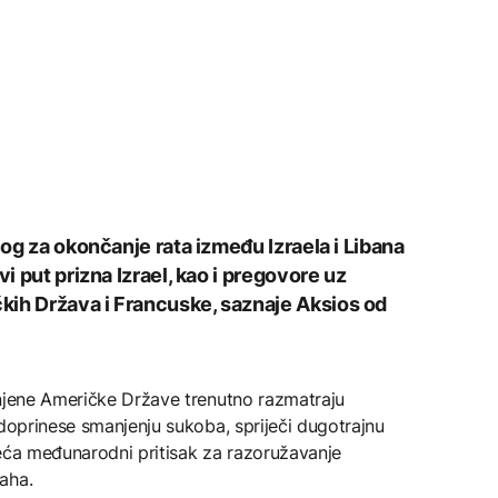
log za okončanje rata između Izraela i Libana
vi put prizna Izrael, kao i pregovore uz
kih Država i Francuske, saznaje Aksios od
injene Američke Države trenutno razmatraju
 doprinese smanjenju sukoba, spriječi dugotrajnu
veća međunarodni pritisak za razoružavanje
aha.