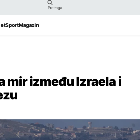
jet
Sport
Magazin
a mir između Izraela i
ezu