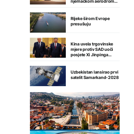
njemačkom aerodromu,
sumnja se na Rusiju
Rijeke širom Evrope
presušuju
Kina uvela trgovinske
mjere protiv SAD uoči
posjete Xi Jinpinga
Washingtonu
Uzbekistan lansirao prvi
satelit Samarkand-2028