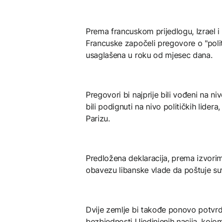
Prema francuskom prijedlogu, Izrael i
Francuske započeli pregovore o "politi
usaglašena u roku od mjesec dana.
Pregovori bi najprije bili vođeni na n
bili podignuti na nivo političkih lide
Parizu.
Predložena deklaracija, prema izvorima
obavezu libanske vlade da poštuje suvere
Dvije zemlje bi takođe ponovo potvrd
bezbjednosti Ujedinjenih nacija, koj