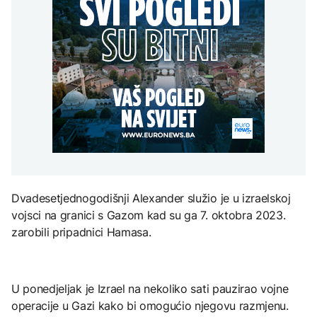
grada
Svjetske cijene hrane
razgovarali o
AKTUELNO
djece moraju platiti 942
najviše u posljednje tri
digitalizaciji, izborima i
miliona dolara
godine
jačanju institucija BiH
Groznica Zapadnog Nila
AKTUELNO
se širi u Skoplju i Velesu
Crishock i Badnjević
KULTURA
razgovarali o
AKTUELNO
digitalizaciji, izborima i
Rat i pijesak prijete
jačanju institucija BiH
drevnim piramidama
Plovidba Hormuškim
Meroe u Sudanu
moreuzom neće biti
naplaćivana do
konačnog sporazuma s
Iranom
ZANIMLJIVOSTI
Dvadesetjednogodišnji Alexander služio je u izraelskoj
Rihanna radi na novom
vojsci na granici s Gazom kad su ga 7. oktobra 2023.
albumu
zarobili pripadnici Hamasa.
U ponedjeljak je Izrael na nekoliko sati pauzirao vojne
operacije u Gazi kako bi omogućio njegovu razmjenu.