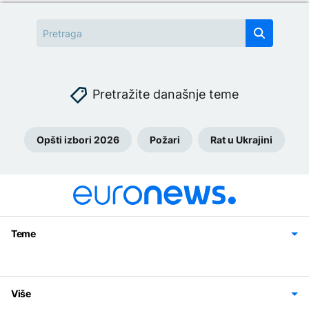
Pretražite današnje teme
Opšti izbori 2026
Požari
Rat u Ukrajini
Teme
Bosna i Hercegovina
Region
Svijet
Sport
Magazin
Više