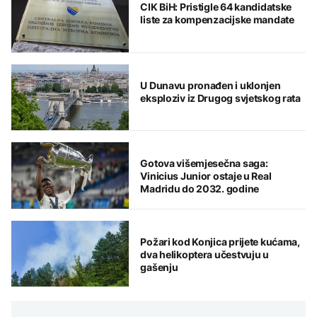
CIK BiH: Pristigle 64 kandidatske
liste za kompenzacijske mandate
U Dunavu pronađen i uklonjen
eksploziv iz Drugog svjetskog rata
Gotova višemjesečna saga:
Vinicius Junior ostaje u Real
Madridu do 2032. godine
Požari kod Konjica prijete kućama,
dva helikoptera učestvuju u
gašenju