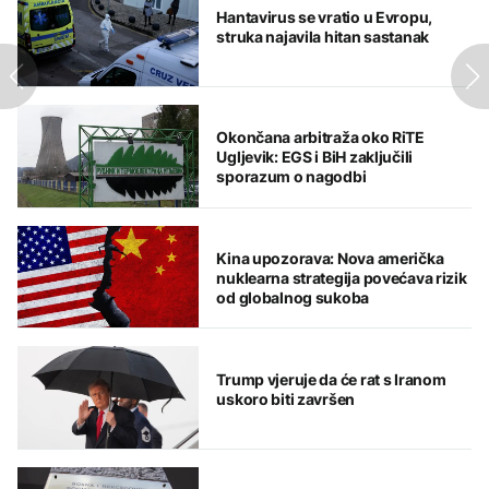
Hantavirus se vratio u Evropu,
struka najavila hitan sastanak
Okončana arbitraža oko RiTE
Ugljevik: EGS i BiH zaključili
sporazum o nagodbi
Kina upozorava: Nova američka
nuklearna strategija povećava rizik
od globalnog sukoba
Trump vjeruje da će rat s Iranom
uskoro biti završen