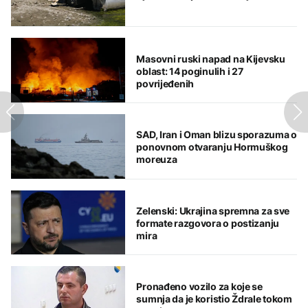
Masovni ruski napad na Kijevsku
oblast: 14 poginulih i 27
povrijeđenih
SAD, Iran i Oman blizu sporazuma o
ponovnom otvaranju Hormuškog
moreuza
Zelenski: Ukrajina spremna za sve
formate razgovora o postizanju
mira
Pronađeno vozilo za koje se
sumnja da je koristio Ždrale tokom