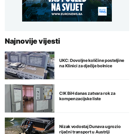
Najnovije vijesti
UKC: Dovoljne količine posteljine
na Klinici za dječije bolnice
CIK BiH danas zatvara rok za
kompenzacijske liste
Nizak vodostaj Dunava ugrozio
riječni transport u Austriji