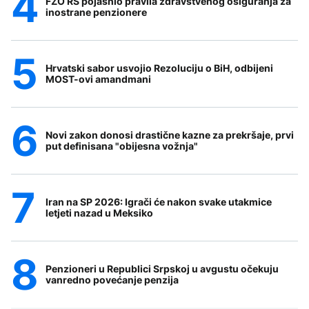
FZO RS pojasnio pravila zdravstvenog osiguranja za
inostrane penzionere
Hrvatski sabor usvojio Rezoluciju o BiH, odbijeni
MOST-ovi amandmani
Novi zakon donosi drastične kazne za prekršaje, prvi
put definisana "obijesna vožnja"
Iran na SP 2026: Igrači će nakon svake utakmice
letjeti nazad u Meksiko
Penzioneri u Republici Srpskoj u avgustu očekuju
vanredno povećanje penzija