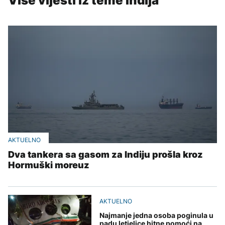
Više vijesti iz teme Indija
AKTUELNO
Dva tankera sa gasom za Indiju prošla kroz
Hormuški moreuz
AKTUELNO
Najmanje jedna osoba poginula u
padu letjelice hitne pomoći na