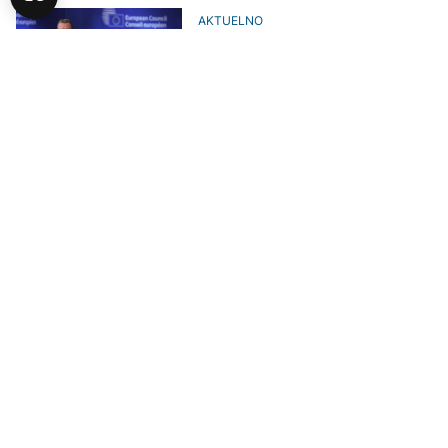
AKTUELNO
Finski premijer Orpo: Trgovinski
sporazum EU-Indija je ono što
svijetu treba, a ne carine
POLITIKA
Vučić poslije sastanka sa
Modijem: Prijateljski i sadržajan
razgovor; Indija dolazi na Ekspo
AKTUELNO
Francuski predsjednik Macron
doputovao u Indiju na bilateralne
razgovore i samit o vještačkoj
inteligenciji
FOKUS
Indija za Rafale izdvaja 40