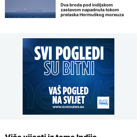
Dva broda pod indijskom
zastavom napadnuta tokom
prelaska Hormuškog moreuza