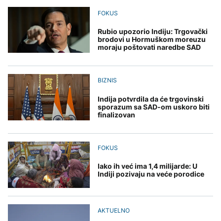
SAD uvele nove sankcije
mogli uskoro biti vraćeni
Kubi
na posao
FOKUS
Grgurević traži
DRUŠTVO
odgovore o planiranoj
solarnoj elektrani u
Rubio upozorio Indiju: Trgovački
Mostar: Otpušteni
blizini Manastira Ostrog
brodovi u Hormuškom moreuzu
ZDRAVLJE
radnici iz Komunalnog bi
moraju poštovati naredbe SAD
AKTUELNO
mogli uskoro biti vraćeni
Šta je Ciklospora i da li
na posao
prijeti širenje u Evropi?
Zelenski smijenio
ambasadore u Hrvatskoj
BIZNIS
i Crnoj Gori
Indija potvrdila da će trgovinski
sporazum sa SAD-om uskoro biti
KULTURA
finalizovan
Sarajevo Fest početkom
septembra: Stiže
evropski pozorišni
FOKUS
spektakl “Brechtovi
duhovi”
Iako ih već ima 1,4 milijarde: U
Indiji pozivaju na veće porodice
AKTUELNO