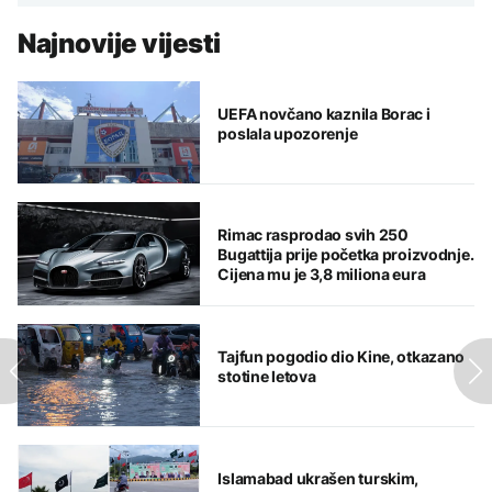
Najnovije vijesti
UEFA novčano kaznila Borac i
poslala upozorenje
Rimac rasprodao svih 250
Bugattija prije početka proizvodnje.
Cijena mu je 3,8 miliona eura
Tajfun pogodio dio Kine, otkazano
stotine letova
Islamabad ukrašen turskim,