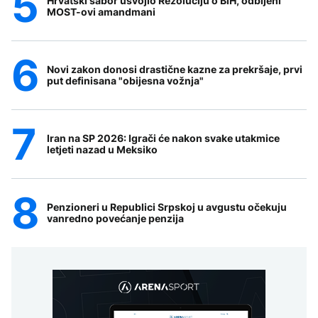
Hrvatski sabor usvojio Rezoluciju o BiH, odbijeni
MOST-ovi amandmani
Novi zakon donosi drastične kazne za prekršaje, prvi
put definisana "obijesna vožnja"
Iran na SP 2026: Igrači će nakon svake utakmice
letjeti nazad u Meksiko
Penzioneri u Republici Srpskoj u avgustu očekuju
vanredno povećanje penzija