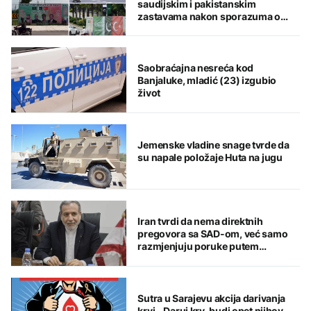
saudijskim i pakistanskim
zastavama nakon sporazuma o
zajedničkoj odbrani
Saobraćajna nesreća kod
Banjaluke, mladić (23) izgubio
život
Jemenske vladine snage tvrde da
su napale položaje Huta na jugu
Iran tvrdi da nema direktnih
pregovora sa SAD-om, već samo
razmjenjuju poruke putem
posrednika
Sutra u Sarajevu akcija darivanja
krvi - Daruj krv, budi opet njihov