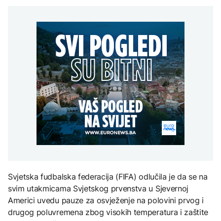
uputstva za skreniranje
Hirošima obilježava
zatvorena obilaznica
AKTUELNO
spektakl “Brechtovi
godišnjicu atomskog
duhovi”
bombardovanja: Poziv
Plan da se u Crnoj Gori
na ukidanje nuklearnog
AKTUELNO
prave centri za prihvat
oružja
migranata? Spajić:
TEHNOLOGIJA
Požar se širi Bijeljinom,
Nismo vodili pregovore
zatvorena obilaznica
Dio rakete SpaceX
FOKUS
velikom brzinom pada
na Mjesec
Žedni za novcem: Koje bi
nove poreze EU mogla
uvesti od 2028. godine?
TEHNOLOGIJA
Britanska kraljevska
kovnica iz elektronskog
otpada izdvaja zlato
Svjetska fudbalska federacija (FIFA) odlučila je da se na
svim utakmicama Svjetskog prvenstva u Sjevernoj
Americi uvedu pauze za osvježenje na polovini prvog i
drugog poluvremena zbog visokih temperatura i zaštite