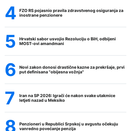
FZO RS pojasnio pravila zdravstvenog osiguranja za
inostrane penzionere
Hrvatski sabor usvojio Rezoluciju o BiH, odbijeni
MOST-ovi amandmani
Novi zakon donosi drastične kazne za prekršaje, prvi
put definisana "obijesna vožnja"
Iran na SP 2026: Igrači će nakon svake utakmice
letjeti nazad u Meksiko
Penzioneri u Republici Srpskoj u avgustu očekuju
vanredno povećanje penzija