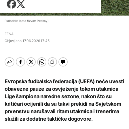
Zadnji članci iz kategorije
požara u HNK
Košarka
Zdravlje
Nuklearka Krško
AKTUELNO
Fudbal
smanjuje proizvodnju
Tehnologija
zbog niskog vodostaja i
Zadnji članci iz kategorije
Fudbalska lopta (Izvor: Pixabay)
Situacija kod Trebinja
visokih temperatura
Putovanja
AKTUELNO
pod kontrolom, više
Save
AKTUELNO
požara u HNK
FENA
Zadnji članci iz kategorije
Kultura
Kritično u Trebinju: Vatra
Objavljeno
17.06.2026 17:45
Rusija: Masovan napad
se približila kućama u
AKTUELNO
dronovima na Jaroslavlj,
selima Poljice Petrovo i
meta navodno bila
Marići
Grgurević traži
rafinerija
AKTUELNO
Zadnji članci iz kategorije
odgovore o planiranoj
solarnoj elektrani u
Kritično u Trebinju: Vatra
blizini Manastira Ostrog
ZDRAVLJE
AKTUELNO
se približila kućama u
AKTUELNO
selima Poljice Petrovo i
Šta je Ciklospora i da li
Evropska fudbalska federacija (UEFA) neće uvesti
Marići
CIK BiH objavila izgled
prijeti širenje u Evropi?
Vance: Iranci su izuzetno
glasačkog listića:
AKTUELNO
obavezne pauze za osvježenje tokom utakmica
teški ljudi, pregovori će
Umjesto X-a popunjava
potrajati
Lige šampiona naredne sezone, nakon što su
se kružić, izdata
Milanović na
uputstva za skreniranje
AKTUELNO
obilježavanju Oluje:
kritičari ocijenili da su takvi prekidi na Svjetskom
Dejtonski sporazum
KULTURA
prvenstvu narušavali ritam utakmica i trenerima
CIK BiH objavila izgled
potpisan nakon
AKTUELNO
glasačkog listića:
intervencije Hrvatske
služili za dodatne taktičke dogovore.
Sarajevo Fest početkom
AKTUELNO
Umjesto X-a popunjava
vojske
septembra: Stiže
se kružić, izdata
Požar se širi Bijeljinom,
evropski pozorišni