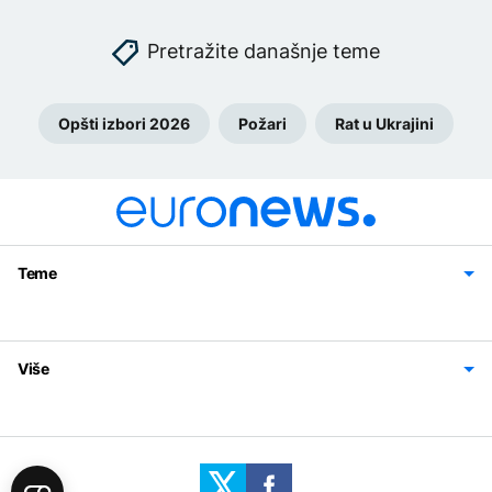
Pretražite današnje teme
Opšti izbori 2026
Požari
Rat u Ukrajini
Teme
Bosna i Hercegovina
Region
Svijet
Sport
Magazin
Više
Impressum
Kontakt
Politika privatnosti
Uslovi korišćenja