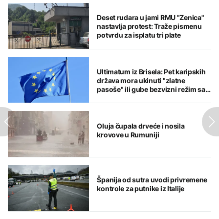
Deset rudara u jami RMU "Zenica"
nastavlja protest: Traže pismenu
potvrdu za isplatu tri plate
Ultimatum iz Brisela: Pet karipskih
država mora ukinuti "zlatne
pasoše" ili gube bezvizni režim sa
EU
Oluja čupala drveće i nosila
krovove u Rumuniji
Španija od sutra uvodi privremene
kontrole za putnike iz Italije