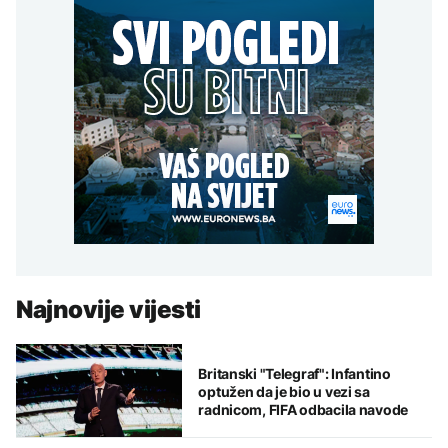
Najnovije vijesti
Britanski "Telegraf": Infantino
optužen da je bio u vezi sa
radnicom, FIFA odbacila navode