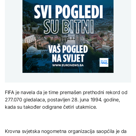
Predsjednik Kolumbije
Sarajevo Film Festival
objavio rat kartelima,
Zelenski stigao u Srbiju
Trump mu šalje milijardu
DRUŠTVO
dolara
Stiže osvježenje: Danas
oblačno sa kišom
ZANIMLJIVOSTI
AKTUELNO
Pripremite se za nebeski
spektakl: Kiša meteora
Rusi gađali Kijevsku
Perseidi stiže sredinom
oblast, Ukrajinci
augusta
rafineriju nafte - ima
nastradalih
TEHNOLOGIJA
Istorijska presuda protiv
FIFA je navela da je time premašen prethodni rekord od
Mete, zbog ugrožavanja
djece moraju platiti 942
277.070 gledalaca, postavljen 28. juna 1994. godine,
miliona dolara
kada su također odigrane četiri utakmice.
Krovna svjetska nogometna organizacija saopćila je da