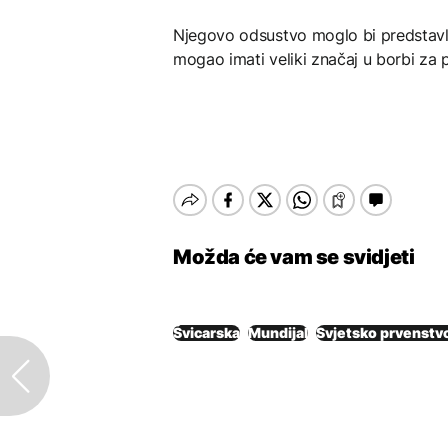
Njegovo odsustvo moglo bi predstavlj
mogao imati veliki značaj u borbi za 
Možda će vam se svidjeti
Švicarska
Mundijal
Svjetsko prvenstv