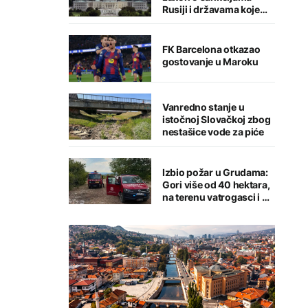
Rusiji i državama koje
kupuju njenu naftu i gas
FK Barcelona otkazao
gostovanje u Maroku
Vanredno stanje u
istočnoj Slovačkoj zbog
nestašice vode za piće
Izbio požar u Grudama:
Gori više od 40 hektara,
na terenu vatrogasci i Air
Tractori