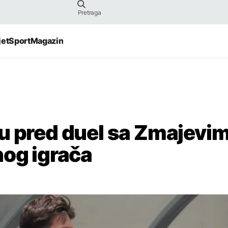
jet
Sport
Magazin
u pred duel sa Zmajevim
nog igrača