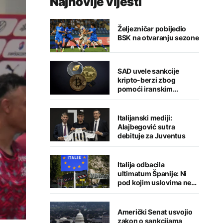
Najnovije vijesti
Željezničar pobijedio
BSK na otvaranju sezone
SAD uvele sankcije
kripto-berzi zbog
pomoći iranskim
snagama
Italijanski mediji:
Alajbegović sutra
debituje za Juventus
Italija odbacila
ultimatum Španije: Ni
pod kojim uslovima ne
namjeravamo da
preispitujemo odluku
Američki Senat usvojio
zakon o sankcijama