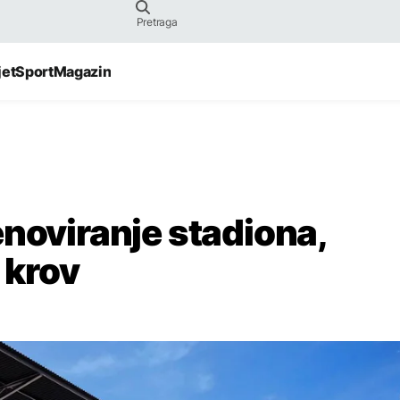
jet
Sport
Magazin
enoviranje stadiona,
 krov