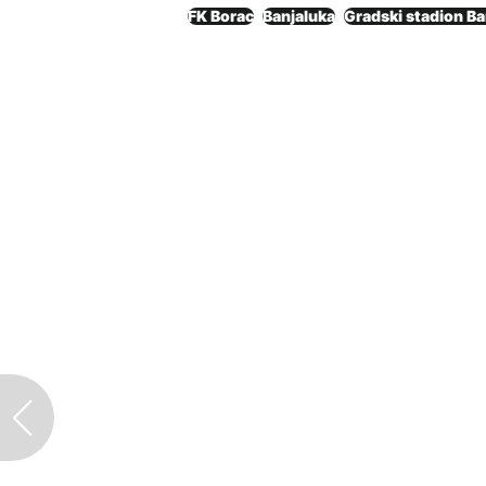
FK Borac
Banjaluka
Gradski stadion Ba