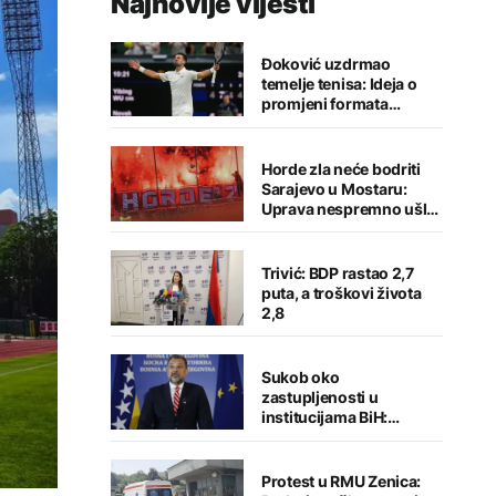
Najnovije vijesti
Đoković uzdrmao
temelje tenisa: Ideja o
promjeni formata
izazvala buru reakcija
Horde zla neće bodriti
Sarajevo u Mostaru:
Uprava nespremno ušla
u sezonu
Trivić: BDP rastao 2,7
puta, a troškovi života
2,8
Sukob oko
zastupljenosti u
institucijama BiH:
Konaković otvorio
pitanje, Košarac traži
odgovore
Protest u RMU Zenica: