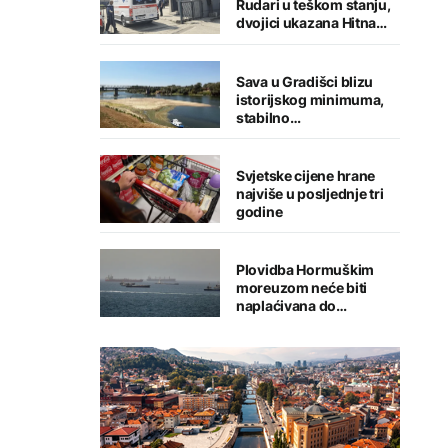
Rudari u teškom stanju,
dvojici ukazana Hitna
medicinska pomoć
Sava u Gradišci blizu
istorijskog minimuma,
stabilno
vodosnabdijevanje
grada
Svjetske cijene hrane
najviše u posljednje tri
godine
Plovidba Hormuškim
moreuzom neće biti
naplaćivana do
konačnog sporazuma s
Iranom