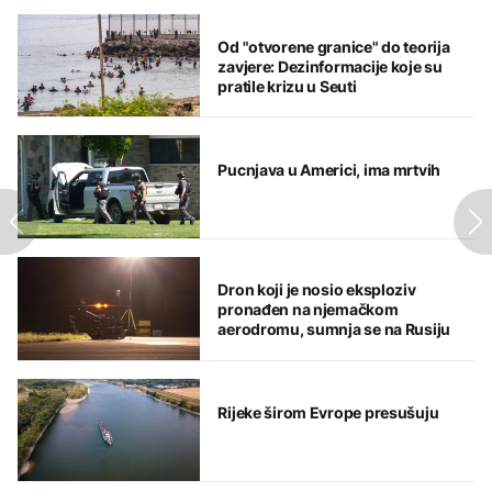
Od "otvorene granice" do teorija
zavjere: Dezinformacije koje su
pratile krizu u Seuti
Pucnjava u Americi, ima mrtvih
Dron koji je nosio eksploziv
pronađen na njemačkom
aerodromu, sumnja se na Rusiju
Rijeke širom Evrope presušuju