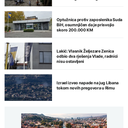
Seutu
Optužnica protiv zaposlenika Suda
BiH, osumnjičen da je prisvojio
skoro 200.000 KM
Lakić: Vlasnik Željezare Zenica
odbio dva rješenja Vlade, radnici
nisu ostavljeni
Izrael izveo napade na jug Libana
tokom novih pregovora u Rimu