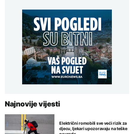
Najnovije vijesti
Električni romobili sve veći rizik za
djecu, ljekari upozoravaju na teške
povrede