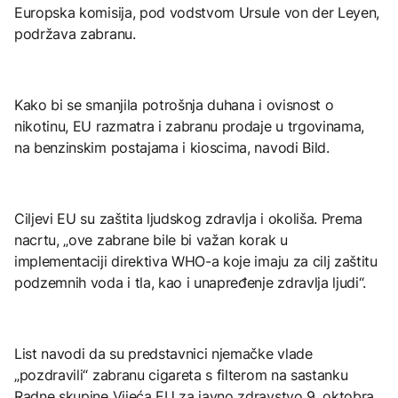
Europska komisija, pod vodstvom Ursule von der Leyen,
podržava zabranu.
Kako bi se smanjila potrošnja duhana i ovisnost o
nikotinu, EU razmatra i zabranu prodaje u trgovinama,
na benzinskim postajama i kioscima, navodi Bild.
Ciljevi EU su zaštita ljudskog zdravlja i okoliša. Prema
nacrtu, „ove zabrane bile bi važan korak u
implementaciji direktiva WHO-a koje imaju za cilj zaštitu
podzemnih voda i tla, kao i unapređenje zdravlja ljudi“.
List navodi da su predstavnici njemačke vlade
„pozdravili“ zabranu cigareta s filterom na sastanku
Radne skupine Vijeća EU za javno zdravstvo 9. oktobra,