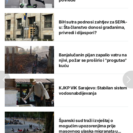
BiH sutra podnosi zahtjev za SEPA-
u: Šta članstvo donosi građanima,
privredi i dijaspori?
Banjalučanin pijan zapalio vatru na
njivi, požar se proširio i "progutao"
kuću
KJKP ViK Sarajevo: Stabilan sistem
vodosnabdijevanja
Španski sud traži izvještaj o
mogućim upozorenjima prije
masovnog ulaska migranata u