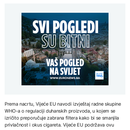
restorana u Moskvi
dopuštene blokade
AKTUELNO
na Mjesec
poginuo zet ruskog
računa RTRS-a, jer je
generala
NSRS njen osnivač
Thompson nastup
POLITIKA
povodom godišnjice
"Oluje" započeo
Stevandić: Neće biti
pjesmom „Bojna
TEHNOLOGIJA
FOKUS
dopuštene blokade
Čavoglave“
računa RTRS-a, jer je
Britanska kraljevska
NSRS njen osnivač
U Italiji 27 gradova pod
kovnica iz elektronskog
najvišim upozorenjem
otpada izdvaja zlato
zbog ekstremnih vrućina
ZDRAVLJE
Ruska vakcina protiv
melanoma: Prvi pacijent
uskoro završava terapiju
Prema nacrtu, Vijeće EU navodi izvještaj radne skupine
WHO-a o regulaciji duhanskih proizvoda, u kojem se
izričito preporučuje zabrana filtera kako bi se smanjila
privlačnost i okus cigareta. Vijeće EU podržava ovu