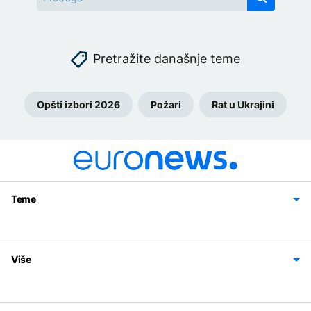
Pretražite današnje teme
Opšti izbori 2026
Požari
Rat u Ukrajini
Teme
Bosna i Hercegovina
Region
Svijet
Sport
Magazin
Više
Impressum
Kontakt
Politika privatnosti
Uslovi korišćenja