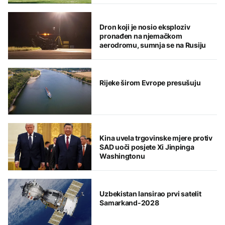
Dron koji je nosio eksploziv
pronađen na njemačkom
aerodromu, sumnja se na Rusiju
Rijeke širom Evrope presušuju
Kina uvela trgovinske mjere protiv
SAD uoči posjete Xi Jinpinga
Washingtonu
Uzbekistan lansirao prvi satelit
Samarkand-2028