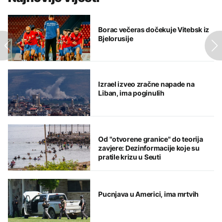
Borac večeras dočekuje Vitebsk iz
Bjelorusije
Izrael izveo zračne napade na
Liban, ima poginulih
Od "otvorene granice" do teorija
zavjere: Dezinformacije koje su
pratile krizu u Seuti
Pucnjava u Americi, ima mrtvih