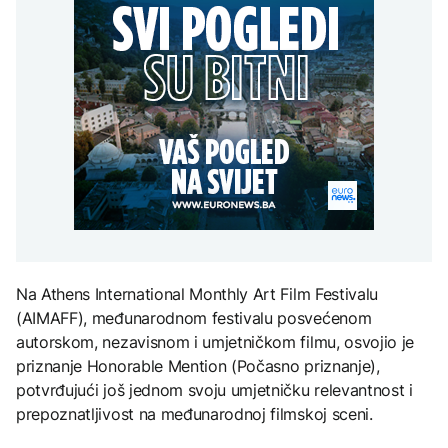
uputstva za skreniranje
Hirošima obilježava
zatvorena obilaznica
AKTUELNO
spektakl “Brechtovi
godišnjicu atomskog
duhovi”
bombardovanja: Poziv
Plan da se u Crnoj Gori
na ukidanje nuklearnog
AKTUELNO
prave centri za prihvat
oružja
migranata? Spajić:
TEHNOLOGIJA
Požar se širi Bijeljinom,
Nismo vodili pregovore
zatvorena obilaznica
Dio rakete SpaceX
FOKUS
velikom brzinom pada
na Mjesec
Žedni za novcem: Koje bi
nove poreze EU mogla
uvesti od 2028. godine?
TEHNOLOGIJA
Britanska kraljevska
kovnica iz elektronskog
Na Athens International Monthly Art Film Festivalu
otpada izdvaja zlato
(AIMAFF), međunarodnom festivalu posvećenom
autorskom, nezavisnom i umjetničkom filmu, osvojio je
priznanje Honorable Mention (Počasno priznanje),
potvrđujući još jednom svoju umjetničku relevantnost i
prepoznatljivost na međunarodnoj filmskoj sceni.