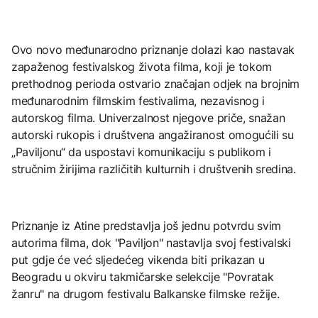
Ovo novo međunarodno priznanje dolazi kao nastavak
zapaženog festivalskog života filma, koji je tokom
prethodnog perioda ostvario značajan odjek na brojnim
međunarodnim filmskim festivalima, nezavisnog i
autorskog filma. Univerzalnost njegove priče, snažan
autorski rukopis i društvena angažiranost omogućili su
„Paviljonu“ da uspostavi komunikaciju s publikom i
stručnim žirijima različitih kulturnih i društvenih sredina.
Priznanje iz Atine predstavlja još jednu potvrdu svim
autorima filma, dok "Paviljon" nastavlja svoj festivalski
put gdje će već sljedećeg vikenda biti prikazan u
Beogradu u okviru takmičarske selekcije "Povratak
žanru" na drugom festivalu Balkanske filmske režije.