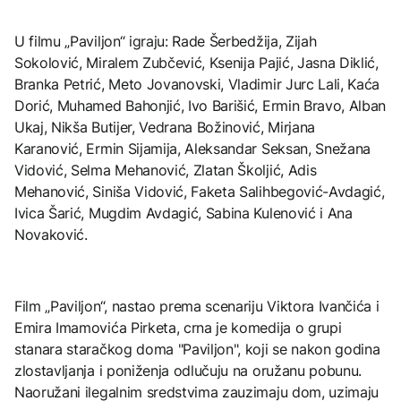
U filmu „Paviljon“ igraju: Rade Šerbedžija, Zijah
Sokolović, Miralem Zubčević, Ksenija Pajić, Jasna Diklić,
Branka Petrić, Meto Jovanovski, Vladimir Jurc Lali, Kaća
Dorić, Muhamed Bahonjić, Ivo Barišić, Ermin Bravo, Alban
Ukaj, Nikša Butijer, Vedrana Božinović, Mirjana
Karanović, Ermin Sijamija, Aleksandar Seksan, Snežana
Vidović, Selma Mehanović, Zlatan Školjić, Adis
Mehanović, Siniša Vidović, Faketa Salihbegović-Avdagić,
Ivica Šarić, Mugdim Avdagić, Sabina Kulenović i Ana
Novaković.
Film „Paviljon“, nastao prema scenariju Viktora Ivančića i
Emira Imamovića Pirketa, crna je komedija o grupi
stanara staračkog doma "Paviljon", koji se nakon godina
zlostavljanja i poniženja odlučuju na oružanu pobunu.
Naoružani ilegalnim sredstvima zauzimaju dom, uzimaju