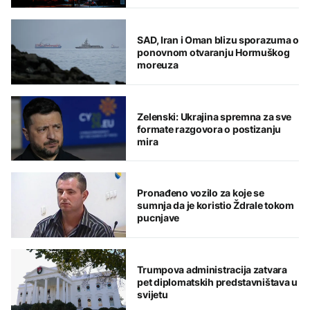
SAD, Iran i Oman blizu sporazuma o
ponovnom otvaranju Hormuškog
moreuza
Zelenski: Ukrajina spremna za sve
formate razgovora o postizanju
mira
Pronađeno vozilo za koje se
sumnja da je koristio Ždrale tokom
pucnjave
Trumpova administracija zatvara
pet diplomatskih predstavništava u
svijetu