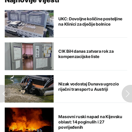
UKC: Dovoljne količine posteljine
na Klinici za dječije bolnice
CIK BiH danas zatvara rok za
kompenzacijske liste
Nizak vodostaj Dunava ugrozio
riječni transport u Austriji
Masovni ruski napad na Kijevsku
oblast: 14 poginulih i 27
povrijeđenih