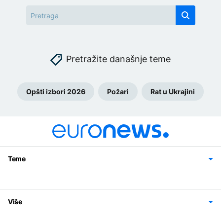
Pretražite današnje teme
Opšti izbori 2026
Požari
Rat u Ukrajini
Teme
Bosna i Hercegovina
Region
Svijet
Sport
Magazin
Više