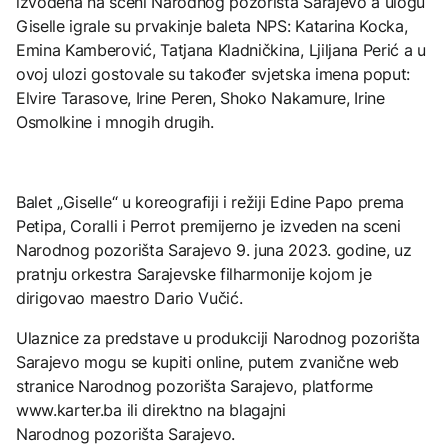
izvođena na sceni Narodnog pozorišta Sarajevo a ulogu
Giselle igrale su prvakinje baleta NPS: Katarina Kocka,
Emina Kamberović, Tatjana Kladničkina, Ljiljana Perić a u
ovoj ulozi gostovale su također svjetska imena poput:
Elvire Tarasove, Irine Peren, Shoko Nakamure, Irine
Osmolkine i mnogih drugih.
Balet „Giselle“ u koreografiji i režiji Edine Papo prema
Petipa, Coralli i Perrot premijerno je izveden na sceni
Narodnog pozorišta Sarajevo 9. juna 2023. godine, uz
pratnju orkestra Sarajevske filharmonije kojom je
dirigovao maestro Dario Vučić.
Ulaznice za predstave u produkciji Narodnog pozorišta
Sarajevo mogu se kupiti online, putem zvanične web
stranice Narodnog pozorišta Sarajevo, platforme
www.karter.ba ili direktno na blagajni
Narodnog pozorišta Sarajevo.