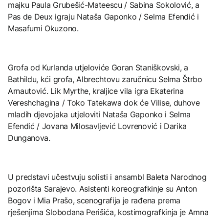
majku Paula Grubešić-Mateescu / Sabina Sokolović, a
Pas de Deux igraju Nataša Gaponko / Selma Efendić i
Masafumi Okuzono.
Grofa od Kurlanda utjeloviće Goran Staniškovski, a
Bathildu, kći grofa, Albrechtovu zaručnicu Selma Štrbo
Arnautović. Lik Myrthe, kraljice vila igra Ekaterina
Vereshchagina / Toko Tatekawa dok će Vilise, duhove
mladih djevojaka utjeloviti Nataša Gaponko i Selma
Efendić / Jovana Milosavljević Lovrenović i Darika
Dunganova.
U predstavi učestvuju solisti i ansambl Baleta Narodnog
pozorišta Sarajevo. Asistenti koreografkinje su Anton
Bogov i Mia Prašo, scenografija je rađena prema
rješenjima Slobodana Perišića, kostimografkinja je Amna