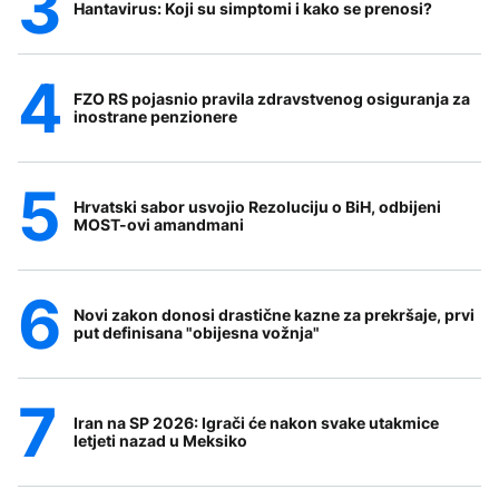
Hantavirus: Koji su simptomi i kako se prenosi?
FZO RS pojasnio pravila zdravstvenog osiguranja za
inostrane penzionere
Hrvatski sabor usvojio Rezoluciju o BiH, odbijeni
MOST-ovi amandmani
Novi zakon donosi drastične kazne za prekršaje, prvi
put definisana "obijesna vožnja"
Iran na SP 2026: Igrači će nakon svake utakmice
letjeti nazad u Meksiko