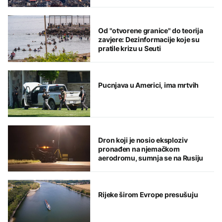
Od "otvorene granice" do teorija
zavjere: Dezinformacije koje su
pratile krizu u Seuti
Pucnjava u Americi, ima mrtvih
Dron koji je nosio eksploziv
pronađen na njemačkom
aerodromu, sumnja se na Rusiju
Rijeke širom Evrope presušuju