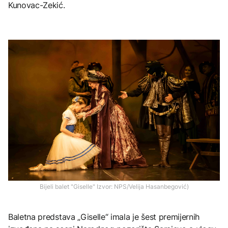
Kunovac-Zekić.
Bijeli balet "Giselle" Izvor: NPS/Velija Hasanbegović)
Baletna predstava „Giselle“ imala je šest premijernih