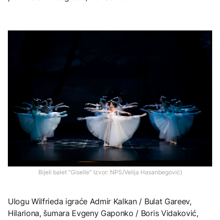
Bijeli balet "Giselle" Izvor: NPS/Velija Hasanbegović)
Ulogu Wilfrieda igraće Admir Kalkan / Bulat Gareev,
Hilariona, šumara Evgeny Gaponko / Boris Vidaković,