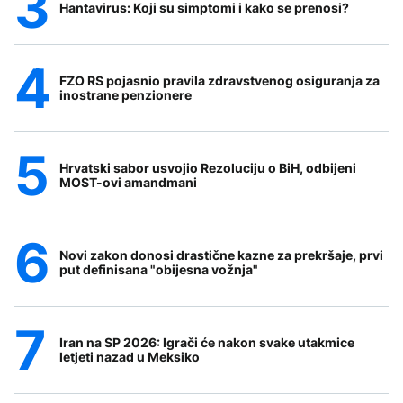
Hantavirus: Koji su simptomi i kako se prenosi?
FZO RS pojasnio pravila zdravstvenog osiguranja za
inostrane penzionere
Hrvatski sabor usvojio Rezoluciju o BiH, odbijeni
MOST-ovi amandmani
Novi zakon donosi drastične kazne za prekršaje, prvi
put definisana "obijesna vožnja"
Iran na SP 2026: Igrači će nakon svake utakmice
letjeti nazad u Meksiko