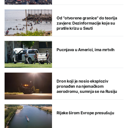
Od "otvorene granice" do teorija
zavjere: Dezinformacije koje su
pratile krizu u Seuti
Pucnjava u Americi, ima mrtvih
Dron koji je nosio eksploziv
pronađen na njemačkom
aerodromu, sumnja se na Rusiju
Rijeke širom Evrope presušuju