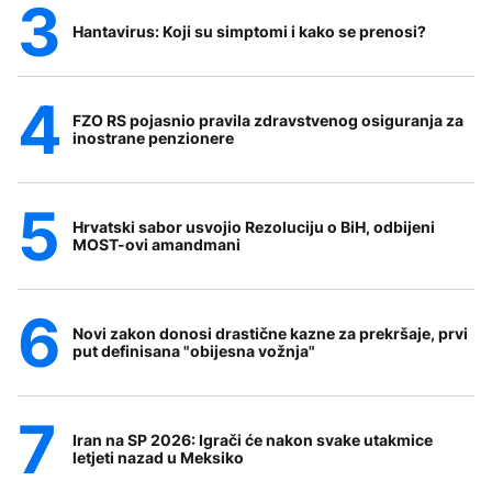
Hantavirus: Koji su simptomi i kako se prenosi?
FZO RS pojasnio pravila zdravstvenog osiguranja za
inostrane penzionere
Hrvatski sabor usvojio Rezoluciju o BiH, odbijeni
MOST-ovi amandmani
Novi zakon donosi drastične kazne za prekršaje, prvi
put definisana "obijesna vožnja"
Iran na SP 2026: Igrači će nakon svake utakmice
letjeti nazad u Meksiko