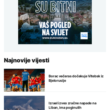
Najnovije vijesti
Borac večeras dočekuje Vitebsk iz
Bjelorusije
Izrael izveo zračne napade na
Liban, ima poginulih