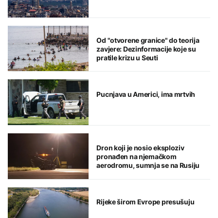
Od "otvorene granice" do teorija
zavjere: Dezinformacije koje su
pratile krizu u Seuti
Pucnjava u Americi, ima mrtvih
Dron koji je nosio eksploziv
pronađen na njemačkom
aerodromu, sumnja se na Rusiju
Rijeke širom Evrope presušuju