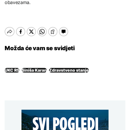
obavezama.
Možda će vam se svidjeti
UKC RS
Siniša Karan
Zdravstveno stanje