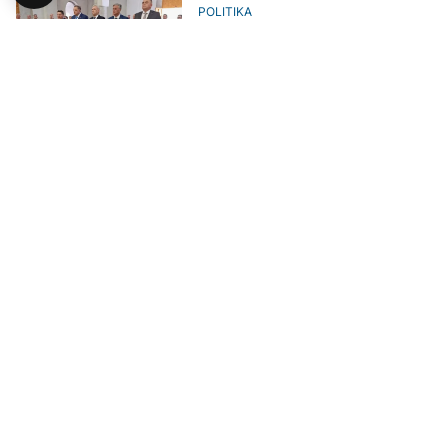
POLITIKA
Delegacije RS i Rusije posjetile
Hram Preobraženja Gospodnjeg u
Banjaluci
POLITIKA
Gruško u Banjaluci: Ukinuti
kancelariju visokog predstavnika
u BiH
AKTUELNO
Iz Donje Gradine poručeno: "Ne
dozvoliti da se zlo ikada ponovi,
pamtićemo i govoriti istinu"
POLITIKA
Karan-Dačić: Posvećenost daljem
jačanju specijalnih i paralelnih