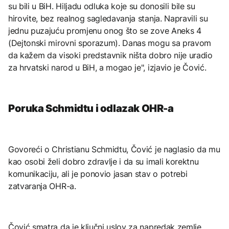
su bili u BiH. Hiljadu odluka koje su donosili bile su
hirovite, bez realnog sagledavanja stanja. Napravili su
jednu puzajuću promjenu onog što se zove Aneks 4
(Dejtonski mirovni sporazum). Danas mogu sa pravom
da kažem da visoki predstavnik ništa dobro nije uradio
za hrvatski narod u BiH, a mogao je", izjavio je Čović.
Poruka Schmidtu i odlazak OHR-a
Govoreći o Christianu Schmidtu, Čović je naglasio da mu
kao osobi želi dobro zdravlje i da su imali korektnu
komunikaciju, ali je ponovio jasan stav o potrebi
zatvaranja OHR-a.
Čović smatra da je ključni uslov za napredak zemlje