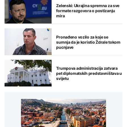
Zelenski: Ukrajina spremna za sve
formate razgovora o postizanju
mira
Pronađeno vozilo za koje se
sumnja da je koristio Ždrale tokom
pucnjave
Trumpova administracija zatvara
pet diplomatskih predstavništava u
svijetu