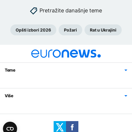
Pretražite današnje teme
Opšti izbori 2026
Požari
Rat u Ukrajini
Teme
Bosna i Hercegovina
Region
Svijet
Sport
Magazin
Više
Impressum
Kontakt
Politika privatnosti
Uslovi korišćenja