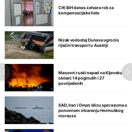
CIK BiH danas zatvara rok za
kompenzacijske liste
Nizak vodostaj Dunava ugrozio
riječni transport u Austriji
Masovni ruski napad na Kijevsku
oblast: 14 poginulih i 27
povrijeđenih
SAD, Iran i Oman blizu sporazuma o
ponovnom otvaranju Hormuškog
moreuza