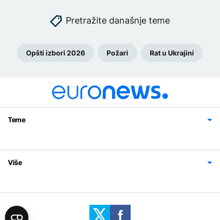
Pretražite današnje teme
Opšti izbori 2026
Požari
Rat u Ukrajini
Teme
Bosna i Hercegovina
Region
Svijet
Sport
Magazin
Više
Impressum
Kontakt
Politika privatnosti
Uslovi korišćenja