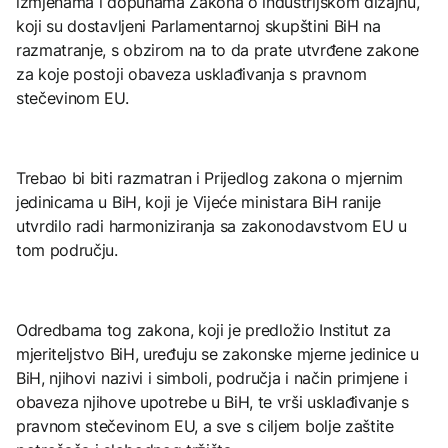
izmjenama i dopunama Zakona o industrijskom dizajnu,
koji su dostavljeni Parlamentarnoj skupštini BiH na
razmatranje, s obzirom na to da prate utvrđene zakone
za koje postoji obaveza usklađivanja s pravnom
stečevinom EU.
Trebao bi biti razmatran i Prijedlog zakona o mjernim
jedinicama u BiH, koji je Vijeće ministara BiH ranije
utvrdilo radi harmoniziranja sa zakonodavstvom EU u
tom području.
Odredbama tog zakona, koji je predložio Institut za
mjeriteljstvo BiH, uređuju se zakonske mjerne jedinice u
BiH, njihovi nazivi i simboli, područja i način primjene i
obaveza njihove upotrebe u BiH, te vrši usklađivanje s
pravnom stečevinom EU, a sve s ciljem bolje zaštite