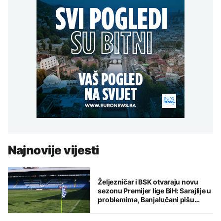
Najnovije vijesti
Željezničar i BSK otvaraju novu
sezonu Premijer lige BiH: Sarajlije u
problemima, Banjalučani pišu
istoriju