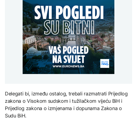
Da li su Trump i Hegseth
Meroe u Sudanu
u sukobu? Lider SAD se
DRUŠTVO
Nuklearka Krško
obratio naciji
smanjuje proizvodnju
Veliki uspjeh sarajevskih
zbog niskog vodostaja i
planinara, osvojili najviši
visokih temperatura
vrh Turske
Save
ZANIMLJIVOSTI
EVROPA
Rihanna radi na novom
albumu
Šteta od požara oko 19
milijardi evra, EU
preusmjerava fokus na
prevenciju
ZDRAVLJE
Šta je Ciklospora i da li
prijeti širenje u Evropi?
Delegati bi, između ostalog, trebali razmatrati Prijedlog
zakona o Visokom sudskom i tužilačkom vijeću BiH i
Prijedlog zakona o izmjenama i dopunama Zakona o
Sudu BiH.