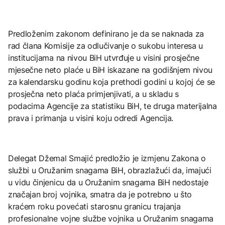
Predloženim zakonom definirano je da se naknada za
rad člana Komisije za odlučivanje o sukobu interesa u
institucijama na nivou BiH utvrđuje u visini prosječne
mjesečne neto plaće u BiH iskazane na godišnjem nivou
za kalendarsku godinu koja prethodi godini u kojoj će se
prosječna neto plaća primjenjivati, a u skladu s
podacima Agencije za statistiku BiH, te druga materijalna
prava i primanja u visini koju odredi Agencija.
Delegat Džemal Smajić predložio je izmjenu Zakona o
službi u Oružanim snagama BiH, obrazlažući da, imajući
u vidu činjenicu da u Oružanim snagama BiH nedostaje
značajan broj vojnika, smatra da je potrebno u što
kraćem roku povećati starosnu granicu trajanja
profesionalne vojne službe vojnika u Oružanim snagama