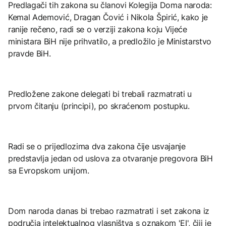
Predlagači tih zakona su članovi Kolegija Doma naroda:
Kemal Ademović, Dragan Čović i Nikola Špirić, kako je
ranije rečeno, radi se o verziji zakona koju Vijeće
ministara BiH nije prihvatilo, a predložilo je Ministarstvo
pravde BiH.
Predložene zakone delegati bi trebali razmatrati u
prvom čitanju (principi), po skraćenom postupku.
Radi se o prijedlozima dva zakona čije usvajanje
predstavlja jedan od uslova za otvaranje pregovora BiH
sa Evropskom unijom.
Dom naroda danas bi trebao razmatrati i set zakona iz
područja intelektualnog vlasništva s oznakom 'EI', čiji je