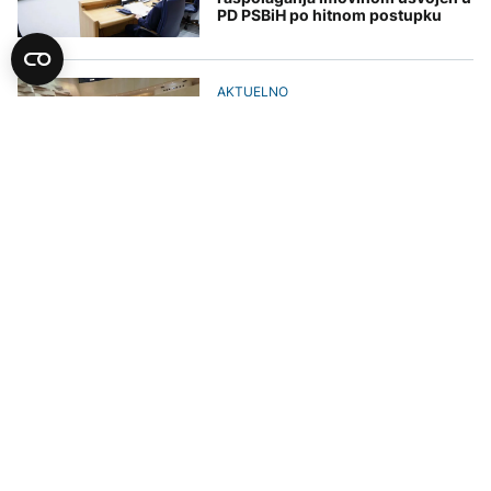
PD PSBiH po hitnom postupku
AKTUELNO
Predstavnički dom BiH usvojio
dopune Zakona o akcizama,
slijedi Dom naroda
AKTUELNO
U PD PSBiH odgođeno
razmatranje Reformske agende
zbog odsustva predlagača
POLITIKA
SNSD neće podržati ukidanje
akciza na gorivo, odluku pravdaju
"nepoštovanjem ustavnih
nadležnosti"