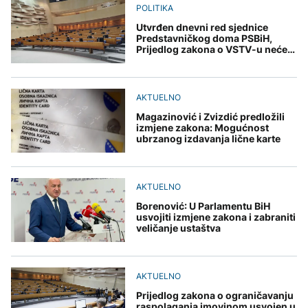
POLITIKA
Utvrđen dnevni red sjednice
Predstavničkog doma PSBiH,
Prijedlog zakona o VSTV-u neće
biti razmatran
AKTUELNO
Magazinović i Zvizdić predložili
izmjene zakona: Mogućnost
ubrzanog izdavanja lične karte
AKTUELNO
Borenović: U Parlamentu BiH
usvojiti izmjene zakona i zabraniti
veličanje ustaštva
AKTUELNO
Prijedlog zakona o ograničavanju
raspolaganja imovinom usvojen u