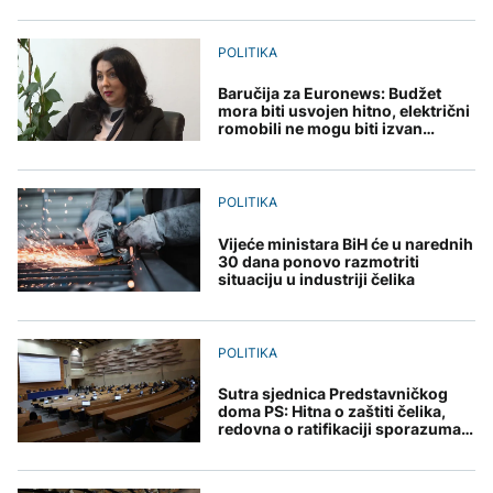
Papa Lav XIV u
raspravlja o kreditnom
AKTUELNO
na Mjesec
novembru posjećuje
zaduženju od 18 miliona
Urugvaj, Argentinu i Peru
KM i parkinzima
Thompson nastup
POLITIKA
AKTUELNO
povodom godišnjice
"Oluje" započeo
Baručija za Euronews: Budžet
Skupština Banjaluke
pjesmom „Bojna
TEHNOLOGIJA
mora biti usvojen hitno, električni
raspravlja o kreditnom
Čavoglave“
romobili ne mogu biti izvan
EVROPA
zaduženju od 18 miliona
zakona
Britanska kraljevska
KM i parkinzima
kovnica iz elektronskog
Istraživanje: Povjerenje
otpada izdvaja zlato
građana u Zelenskog
POLITIKA
palo na 55 odsto
Vijeće ministara BiH će u narednih
30 dana ponovo razmotriti
ZDRAVLJE
situaciju u industriji čelika
Ruska vakcina protiv
melanoma: Prvi pacijent
POLITIKA
uskoro završava terapiju
Sutra sjednica Predstavničkog
doma PS: Hitna o zaštiti čelika,
redovna o ratifikaciji sporazuma s
EIB-om