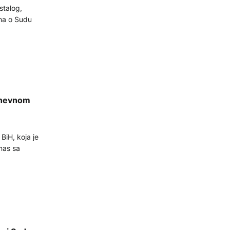
stalog,
ona o Sudu
dnevnom
iH, koja je
nas sa