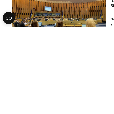
D
B
Na
kr
o
26
PO
D
z
Do
hi
zn
17