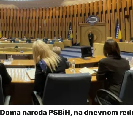
a Doma naroda PSBiH, na dnevnom red