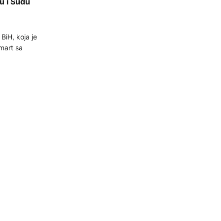
u i Sudu
iH, koja je
mart sa
izmjenama
ržati 22.
luka od
nju.