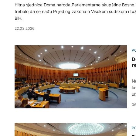
Hitna sjednica Doma naroda Parlamentarne skupštine Bosne i
trebalo da se nađu Prijedlog zakona o Visokom sudskom i tu
BiH.
22.03.2026
PO
D
r
Na
kr
o
06
PO