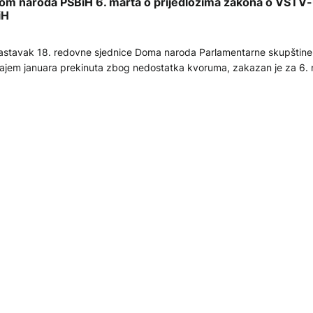
om naroda PSBiH 6. marta o prijedlozima zakona o VSTV-
iH
stavak 18. redovne sjednice Doma naroda Parlamentarne skupštine B
ajem januara prekinuta zbog nedostatka kvoruma, zakazan je za 6. 
bimnim dnevnim redom.
.02.2026
LITIKA
om naroda PSBiH danas o Prijedlogu zakona o VSTV-u i 
akona o Sudu BiH
m naroda Parlamentarne skupštine Bosne i Hercegovine danas će od
tnu sjednicu na kojoj će biti razmatrano niz zakonskih prijedloga i od
ačaja za odbranu, policiju, pravosuđe, finansije i međunarodnu sarad
.02.2026