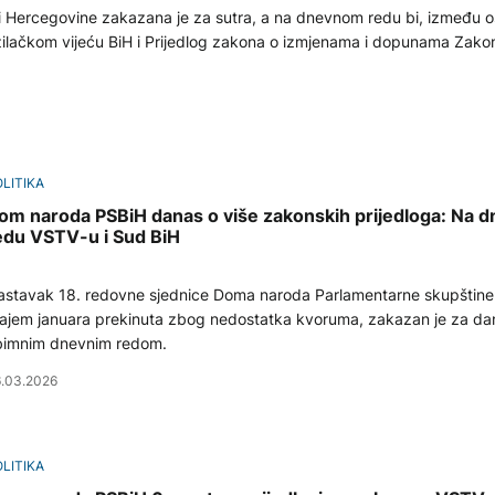
 Hercegovine zakazana je za sutra, a na dnevnom redu bi, između o
žilačkom vijeću BiH i Prijedlog zakona o izmjenama i dopunama Zak
LITIKA
om naroda PSBiH danas o više zakonskih prijedloga: Na 
edu VSTV-u i Sud BiH
stavak 18. redovne sjednice Doma naroda Parlamentarne skupštine B
ajem januara prekinuta zbog nedostatka kvoruma, zakazan je za da
bimnim dnevnim redom.
.03.2026
LITIKA