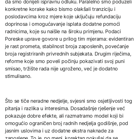
da smo donijeli ispravnu odluku. Paralelno smo poduzeli
konkretne korake kako bismo olakšali tranziciju i
poslodavcima kroz mjere koje uključuju refundaciju
doprinosa i omogućavanje isplata dodatne pomoći
radnicima, koje su naišle na široku primjenu. Podaci
Poreske uprave govore u prilog tim mjerama: evidentiran
je rast prometa, stabilnost broja zaposlenih, povećanje
broja registriranih privrednih subjekata. Drugim riječima,
reforme koje smo poveli počinju pokazivati svoj puni
smisao, tržište rada nije ugroženo, već je dodatno
stimulisano.
Što se tiče neradne nedjelje, svjesni smo osjetljivosti tog
pitanja i razlika u interesima. Dosadašnje rješenje već
pokazuje dobre efekte, ali razmatramo model koji bi
omogućio ograničen broj radnih nedjelja godišnje, pod
jasnim uslovima i uz dodatne ekstra naknade za
zaposlene. To je, po meni, korektan pokušaj da se