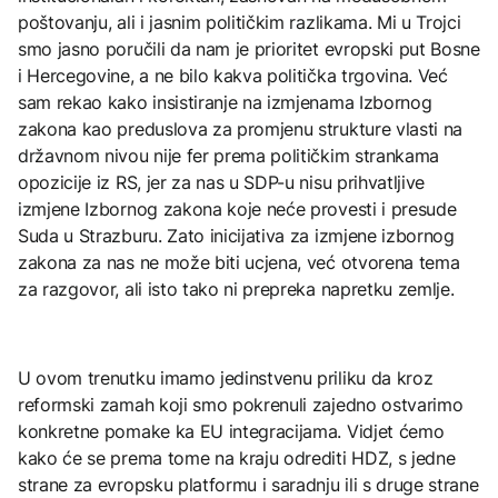
poštovanju, ali i jasnim političkim razlikama. Mi u Trojci
smo jasno poručili da nam je prioritet evropski put Bosne
i Hercegovine, a ne bilo kakva politička trgovina. Već
sam rekao kako insistiranje na izmjenama Izbornog
zakona kao preduslova za promjenu strukture vlasti na
državnom nivou nije fer prema političkim strankama
opozicije iz RS, jer za nas u SDP-u nisu prihvatljive
izmjene Izbornog zakona koje neće provesti i presude
Suda u Strazburu. Zato inicijativa za izmjene izbornog
zakona za nas ne može biti ucjena, već otvorena tema
za razgovor, ali isto tako ni prepreka napretku zemlje.
U ovom trenutku imamo jedinstvenu priliku da kroz
reformski zamah koji smo pokrenuli zajedno ostvarimo
konkretne pomake ka EU integracijama. Vidjet ćemo
kako će se prema tome na kraju odrediti HDZ, s jedne
strane za evropsku platformu i saradnju ili s druge strane