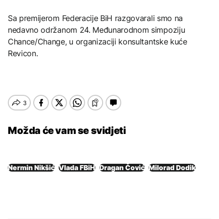
Sa premijerom Federacije BiH razgovarali smo na
nedavno održanom 24. Međunarodnom simpoziju
Chance/Change, u organizaciji konsultantske kuće
Revicon.
Možda će vam se svidjeti
Nermin Nikšić
Vlada FBiH
Dragan Čović
Milorad Dodik