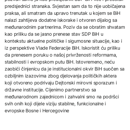
predsjednici stranaka. Svjestan sam da to nije uobičajena
praksa, ali smatram da upravo trenutak u kojem se BiH
nalazi zahtijeva dodatne iskorake i otvoren dijalog sa
međunarodnim partnerima. Poziv da se obratim shvatam
kao priliku da se jasno prenese stav SDP BiH u
kontekstu aktuelne političke i sigurnosne situacije, kao i
iz perspektive Vlade Federacije BiH. Iskoristit ću priliku
da prenesem poruku o našoj privrženosti reformama,
stabilnosti i evropskom putu BiH. Istovremeno, neću
zaobići činjenicu da je institucionalni okvir BiH suočen sa
ozbiljnim izazovima zbog djelovanja političkih aktera
koji otvoreno podrivaju Dejtonski mirovni sporazum i
državne institucije. Cijenimo partnerstvo sa
međunarodnom zajednicom i zahvalni smo na podršci
svih onih koji dijele viziju stabilne, funkcionalne i
evropske Bosne i Hercegovine