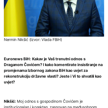
Nermin Nikšić (Izvor: Vlada FBiH)
Euronews BiH:
Kakav je Vaš trenutni odnos s
Draganom Čovićem? I kako komentirate insistiranje na
promjenama Izbornog zakona BiH kao uvjet za
rekonstrukciju državne vlasti? Jeste i Vi to shvatili kao
uvjet?
Nikšić:
Moj odnos s gospodinom Čovićem je
institucionalan i korektan, zasnovan na međusobnom