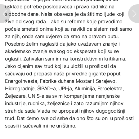
usklade potrebe poslodavaca i pravo radnika na
slobodne dane. Naša obaveza je da štitimo ljude koji
žive od svog rada. I ako su reforme koje provodimo
počele smetati onima koji su navikli da sistem radi samo
za njih, onda sam uvjeren da smo na pravom putu.
Posebno želim naglasiti da jako uvažavam znanje i
akademsko zvanje svakog od eksperata koji su se
oglasili. Zahvalan sam im na konstruktivnim kritikama.
Jako cijenim sav trud koji su uložili u prošlosti da
sačuvaju od propasti naše privredne gigante poput
Energoinvesta, Fabrike duhana Mostar i Sarajevo,
Hidrogradnje, ŠIPAD-a, UPI-ja, Aluminija, Feroelektra,
Željezare, UNIS-a sa svim kompanijama namjenske
industrije, rudnika, željeznice i zato razumijem njihov
strah da sada Vlada ne upropasti njihov dugogodišnji
trud. Dat ćemo sve od sebe da ono što su oni u prošlosti
spasili i sačuvali mi ne uništimo.