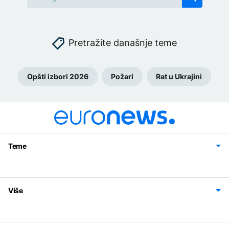
Pretražite današnje teme
Opšti izbori 2026
Požari
Rat u Ukrajini
Teme
Bosna i Hercegovina
Region
Svijet
Sport
Magazin
Više
Impressum
Kontakt
Politika privatnosti
Uslovi korišćenja