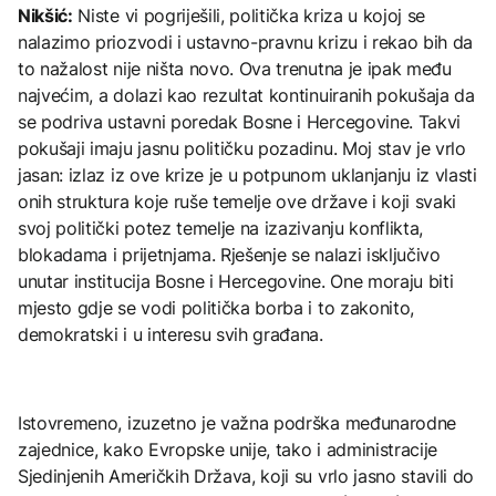
Nikšić:
Niste vi pogriješili, politička kriza u kojoj se
nalazimo priozvodi i ustavno-pravnu krizu i rekao bih da
to nažalost nije ništa novo. Ova trenutna je ipak među
najvećim, a dolazi kao rezultat kontinuiranih pokušaja da
se podriva ustavni poredak Bosne i Hercegovine. Takvi
pokušaji imaju jasnu političku pozadinu. Moj stav je vrlo
jasan: izlaz iz ove krize je u potpunom uklanjanju iz vlasti
onih struktura koje ruše temelje ove države i koji svaki
svoj politički potez temelje na izazivanju konflikta,
blokadama i prijetnjama. Rješenje se nalazi isključivo
unutar institucija Bosne i Hercegovine. One moraju biti
mjesto gdje se vodi politička borba i to zakonito,
demokratski i u interesu svih građana.
Istovremeno, izuzetno je važna podrška međunarodne
zajednice, kako Evropske unije, tako i administracije
Sjedinjenih Američkih Država, koji su vrlo jasno stavili do