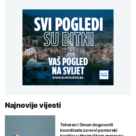
Najnovije vijesti
Teheran i Oman dogovorili
koordinate za novi pomorski
koridor u Hormuškom moreuzu