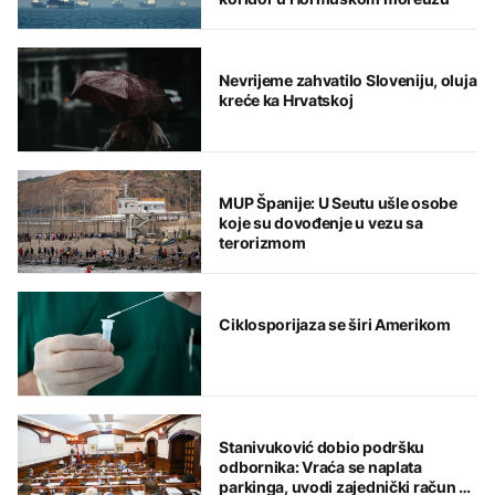
Nevrijeme zahvatilo Sloveniju, oluja
kreće ka Hrvatskoj
MUP Španije: U Seutu ušle osobe
koje su dovođenje u vezu sa
terorizmom
Ciklosporijaza se širi Amerikom
Stanivuković dobio podršku
odbornika: Vraća se naplata
parkinga, uvodi zajednički račun za