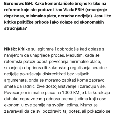
Euronews BiH:
Kako komentarišete brojne kritike na
reforme koje ste poduzeli kao Vlada FBiH (smanjenje
doprinosa, minimalna plata, neradna nedjelja). Jesu li te
kritike političke prirode i ako dolaze od ekonomskih
stručnjaka?
Nikšić:
Kritike su legitimne i dobrodošle kad dolaze s
namjerom da unaprijede proces. Međutim, kada se
reformski potezi poput povećanja minimalne plaće,
smanjenja doprinosa ili zakonskog regulisanja neradne
nedjelje pokušavaju diskreditirati bez valjanih
argumenata, onda se moramo zapitati kome zapravo
smeta da radnici žive dostojanstvenije i zarađuju više.
Povećanje minimalne plaće na 1.000 KM je bila korekcija
duboko nepravdenog odnosa prema ljudima koji nose
ekonomiju ove zemlje na svojim leđima. Nismo se
zavaravali da će svi pozdraviti taj potez, ali pokazalo se