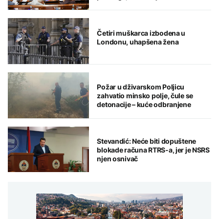
komunalije i kredit od 18 miliona
KM
Četiri muškarca izbodena u
Londonu, uhapšena žena
Požar u dživarskom Poljicu
zahvatio minsko polje, čule se
detonacije – kuće odbranjene
Stevandić: Neće biti dopuštene
blokade računa RTRS-a, jer je NSRS
njen osnivač