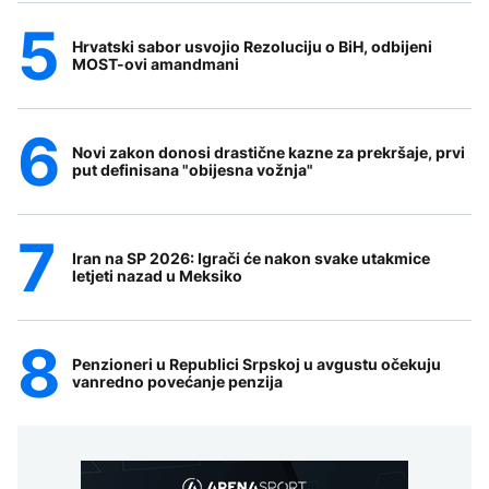
Hrvatski sabor usvojio Rezoluciju o BiH, odbijeni
MOST-ovi amandmani
Novi zakon donosi drastične kazne za prekršaje, prvi
put definisana "obijesna vožnja"
Iran na SP 2026: Igrači će nakon svake utakmice
letjeti nazad u Meksiko
Penzioneri u Republici Srpskoj u avgustu očekuju
vanredno povećanje penzija