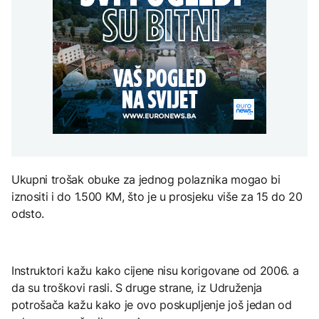
Redovi na aerodromima i
djece moraju platiti 942
graničnim prelazima u
miliona dolara
Nuklearka Krško
EU: Koja je svrha EES
DRUŠTVO
smanjuje proizvodnju
sistema ako se isključuje
zbog niskog vodostaja i
čim je preopterećen?
Počela isplata penzija u
visokih temperatura
RS
Save
KULTURA
BIZNIS
Rat i pijesak prijete
drevnim piramidama
Skočile cijene nafte na
Meroe u Sudanu
svjetskom tržištu, hoće li
se to odraziti na BiH
Ukupni trošak obuke za jednog polaznika mogao bi
ZANIMLJIVOSTI
iznositi i do 1.500 KM, što je u prosjeku više za 15 do 20
Rihanna radi na novom
odsto.
albumu
Instruktori kažu kako cijene nisu korigovane od 2006. a
da su troškovi rasli. S druge strane, iz Udruženja
potrošača kažu kako je ovo poskupljenje još jedan od