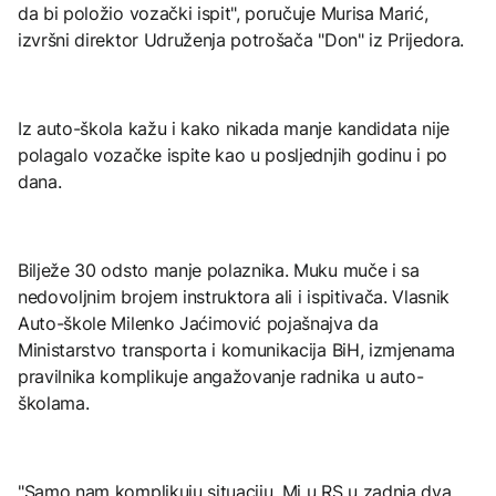
da bi položio vozački ispit", poručuje Murisa Marić,
izvršni direktor Udruženja potrošača "Don" iz Prijedora.
Iz auto-škola kažu i kako nikada manje kandidata nije
polagalo vozačke ispite kao u posljednjih godinu i po
dana.
Bilježe 30 odsto manje polaznika. Muku muče i sa
nedovoljnim brojem instruktora ali i ispitivača. Vlasnik
Auto-škole Milenko Jaćimović pojašnajva da
Ministarstvo transporta i komunikacija BiH, izmjenama
pravilnika komplikuje angažovanje radnika u auto-
školama.
"Samo nam komplikuju situaciju. Mi u RS u zadnja dva