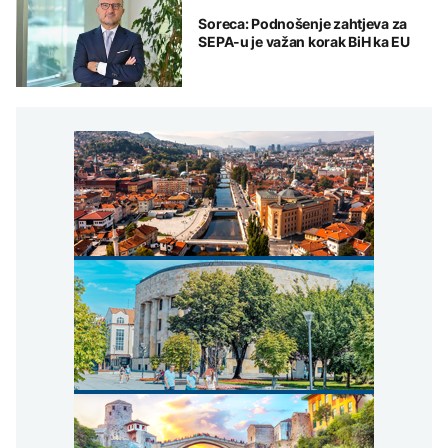
Soreca: Podnošenje zahtjeva za
SEPA-u je važan korak BiH ka EU