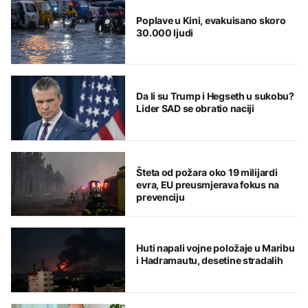
Poplave u Kini, evakuisano skoro
30.000 ljudi
Da li su Trump i Hegseth u sukobu?
Lider SAD se obratio naciji
Šteta od požara oko 19 milijardi
evra, EU preusmjerava fokus na
prevenciju
Huti napali vojne položaje u Maribu
i Hadramautu, desetine stradalih