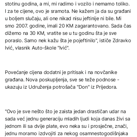
stotinu godina, a mi, mi radimo i vozilo i nemamo toliko.
I za te cijene, ovo je sramota. Ne kažem ja da su građani
u boljem slučaju, ali one nikad nisu jeftinije ni bile. Mi
smo 2007. godine, imali 20 KM zagarantovano. Sada čas
dižemo na 30 KM, vratite se u tu godinu šta je sve
poraslo. Samo nek kažu šta je pojeftinilo", ističe Zdravko
Ivić, vlasnik Auto-škole "Ivić".
Povećanje cijena dodatni je pritisak i na novčanike
građana. Nova poskupljenja, sve se teže podnose -
ukazuju iz Udruženja potrošača "Don" iz Prijedora.
"Ovo je sve nešto što je zaista jedan drastičan udar na
sada već jednu generaciju mladih ljudi koja danas živi sa
jednom ili sa dvije plate, evo neka su i prosječne, znači,
jednu moramo izdvojiti za nekog osamnestogodišnjaka