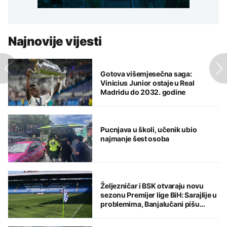
Najnovije vijesti
Gotova višemjesečna saga:
Vinicius Junior ostaje u Real
Madridu do 2032. godine
Pucnjava u školi, učenik ubio
najmanje šest osoba
Željezničar i BSK otvaraju novu
sezonu Premijer lige BiH: Sarajlije u
problemima, Banjalučani pišu
istoriju