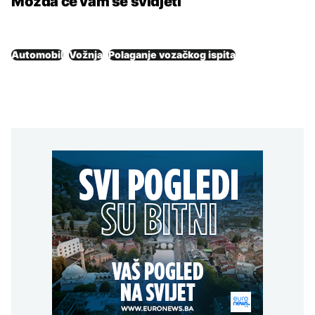
Možda će vam se svidjeti
Automobil
Vožnja
Polaganje vozačkog ispita