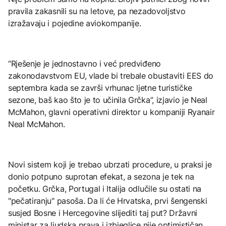
pravila zakasnili su na letove, pa nezadovoljstvo
izražavaju i pojedine aviokompanije.
“Rješenje je jednostavno i već predviđeno
zakonodavstvom EU, vlade bi trebale obustaviti EES do
septembra kada se završi vrhunac ljetne turističke
sezone, baš kao što je to učinila Grčka”, izjavio je Neal
McMahon, glavni operativni direktor u kompaniji Ryanair
Neal McMahon.
Novi sistem koji je trebao ubrzati procedure, u praksi je
donio potpuno suprotan efekat, a sezona je tek na
početku. Grčka, Portugal i Italija odlučile su ostati na
"pečatiranju" pasoša. Da li će Hrvatska, prvi šengenski
susjed Bosne i Hercegovine slijediti taj put? Državni
ministar za ljudska prava i izbjeglice nije optimističan.