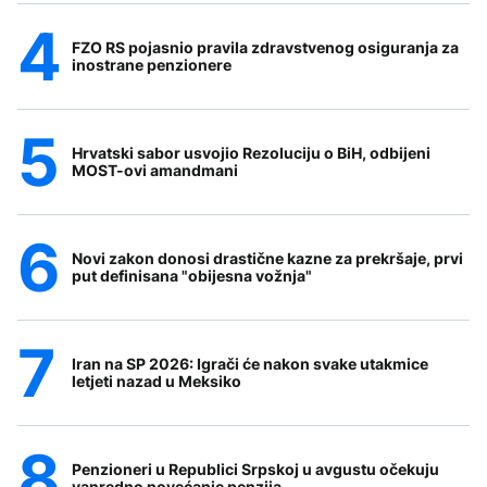
FZO RS pojasnio pravila zdravstvenog osiguranja za
inostrane penzionere
Hrvatski sabor usvojio Rezoluciju o BiH, odbijeni
MOST-ovi amandmani
Novi zakon donosi drastične kazne za prekršaje, prvi
put definisana "obijesna vožnja"
Iran na SP 2026: Igrači će nakon svake utakmice
letjeti nazad u Meksiko
Penzioneri u Republici Srpskoj u avgustu očekuju
vanredno povećanje penzija