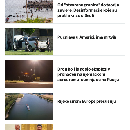
Od "otvorene granice" do teorija
zavjere: Dezinformacije koje su
pratile krizu u Seuti
Pucnjava u Americi, ima mrtvih
Dron koji je nosio eksploziv
pronađen na njemačkom
aerodromu, sumnja se na Rusiju
Rijeke širom Evrope presušuju