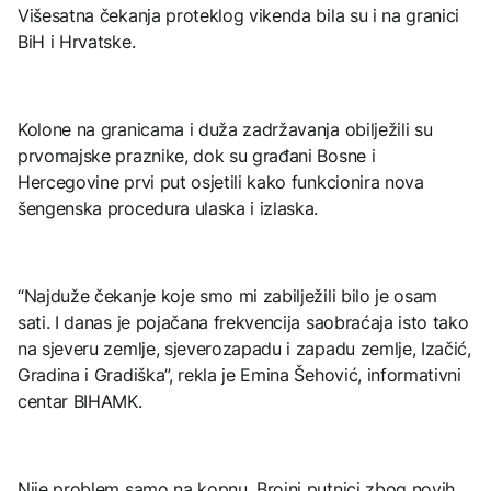
Višesatna čekanja proteklog vikenda bila su i na granici
BiH i Hrvatske.
Kolone na granicama i duža zadržavanja obilježili su
prvomajske praznike, dok su građani Bosne i
Hercegovine prvi put osjetili kako funkcionira nova
šengenska procedura ulaska i izlaska.
“Najduže čekanje koje smo mi zabilježili bilo je osam
sati. I danas je pojačana frekvencija saobraćaja isto tako
na sjeveru zemlje, sjeverozapadu i zapadu zemlje, Izačić,
Gradina i Gradiška”, rekla je Emina Šehović, informativni
centar BIHAMK.
Nije problem samo na kopnu. Brojni putnici zbog novih