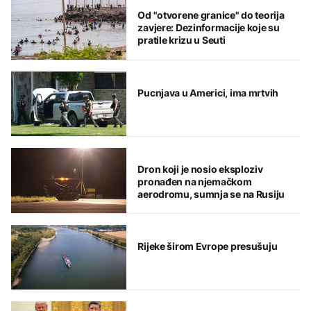
Od "otvorene granice" do teorija
zavjere: Dezinformacije koje su
pratile krizu u Seuti
Pucnjava u Americi, ima mrtvih
Dron koji je nosio eksploziv
pronađen na njemačkom
aerodromu, sumnja se na Rusiju
Rijeke širom Evrope presušuju