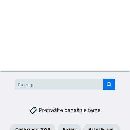
Pretražite današnje teme
Opšti izbori 2026
Požari
Rat u Ukrajini