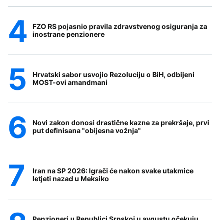
FZO RS pojasnio pravila zdravstvenog osiguranja za
inostrane penzionere
Hrvatski sabor usvojio Rezoluciju o BiH, odbijeni
MOST-ovi amandmani
Novi zakon donosi drastične kazne za prekršaje, prvi
put definisana "obijesna vožnja"
Iran na SP 2026: Igrači će nakon svake utakmice
letjeti nazad u Meksiko
Penzioneri u Republici Srpskoj u avgustu očekuju