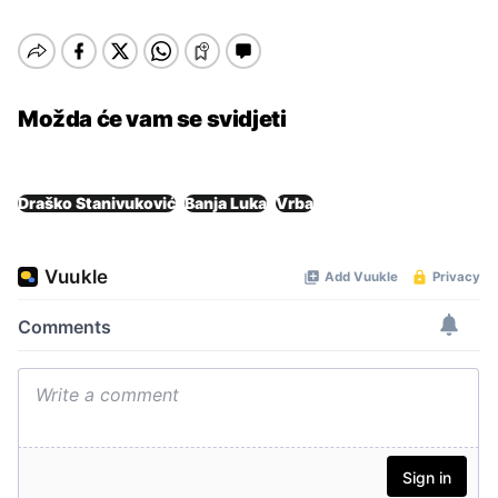
Možda će vam se svidjeti
Draško Stanivuković
Banja Luka
Vrba