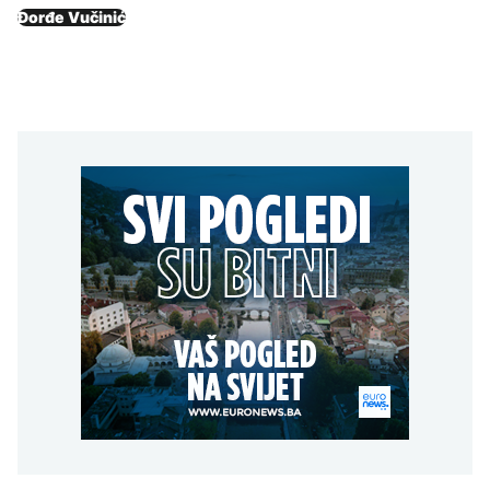
Đorđe Vučinić