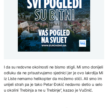
Amerikanci
vremena: Subota donosi
POLITIKA
djece moraju platiti 942
upozoravaju: Putin bi
osvježenje, a onda
miliona dolara
mogao testirati NATO
ponovo velike vrućine
Macut najavio dodatne
ograničenim napadom,
AKTUELNO
mjere za ublažavanje
najveći rizik od jeseni
posljedica toplotnog
Sladić najavio promjenu
talasa
KULTURA
vremena: Subota donosi
AKTUELNO
osvježenje, a onda
Rat i pijesak prijete
ponovo velike vrućine
drevnim piramidama
Erupcija Etne poremetila
Meroe u Sudanu
aviosaobraćaj:
Aerodrom u Kataniji
obustavio dolaske letova
ZANIMLJIVOSTI
I da su redovne okolnosti ne bismo stigli. Mi smo donijeli
Rihanna radi na novom
odluku da ne prisustvujemo sjednici jer je ovo lakrdija Mi
albumu
iz Liste nemamo helikopter da možemo stići. Ali smo im
unijeli strah pa je tako Petar Đokić nedavno sletio u selo
u okolini Trebinja a ne u Trebinje”, kazao je Vučinić.