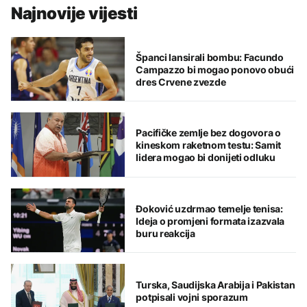
Najnovije vijesti
Španci lansirali bombu: Facundo
Campazzo bi mogao ponovo obući
dres Crvene zvezde
Pacifičke zemlje bez dogovora o
kineskom raketnom testu: Samit
lidera mogao bi donijeti odluku
Đoković uzdrmao temelje tenisa:
Ideja o promjeni formata izazvala
buru reakcija
Turska, Saudijska Arabija i Pakistan
potpisali vojni sporazum