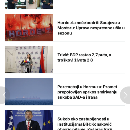
Horde zla neće bodriti Sarajevo u
Mostaru: Uprava nespremno ušla u
sezonu
Trivić: BDP rastao 2,7 puta, a
troškovi života 2,8
Poremećaji u Hormuzu: Promet
prepolovljen uprkos smirivanju
sukoba SAD-a i Irana
Sukob oko zastupljenosti u
institucijama BiH: Konaković
otvorio pitanje, Košarac traži