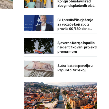
Kongu obustavili rad
zbog neisplaćenih plata
tokom epidemije ebole
BiH predložila rješenje
za vozače koji zbog
pravila 90/180 dana
imaju probleme u EU
Sjeverna Koreja ispalila
neidentifikovani projektil
prema moru
Sutra isplata penzija u
Republici Srpskoj