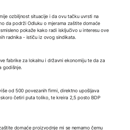
ije ozbiljnost situacije i da ovu tačku uvrsti na
vamo da podrži Odluku o mjerama zaštite domaće
osmisleno pokaže kako radi isključivo u interesu ove
nih radnika - ističu iz ovog sindikata.
ove fabrike za lokalnu i državni ekonomiju te da za
a godišnje.
iše od 500 povezanih firmi, direktno upošljava
 skoro četiri puta toliko, te kreira 2,5 posto BDP
z zaštite domaće proizvodnje mi se nemamo čemu