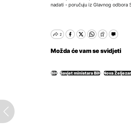
nadati - poručuju iz Glavnog odbora 
Možda će vam se svidjeti
BiH
Savjet ministara BiH
Nova Željeza