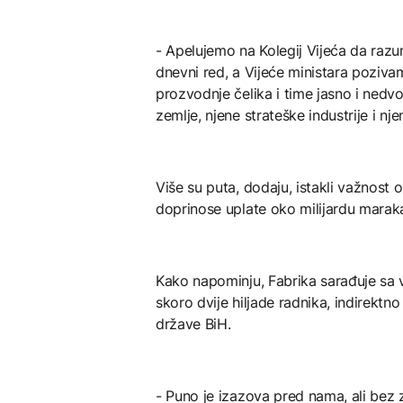
- Apelujemo na Kolegij Vijeća da razum
dnevni red, a Vijeće ministara pozi
prozvodnje čelika i time jasno i nedv
zemlje, njene strateške industrije i nje
Više su puta, dodaju, istakli važnost 
doprinose uplate oko milijardu marak
Kako napominju, Fabrika sarađuje sa v
skoro dvije hiljade radnika, indirektno
države BiH.
- Puno je izazova pred nama, ali be