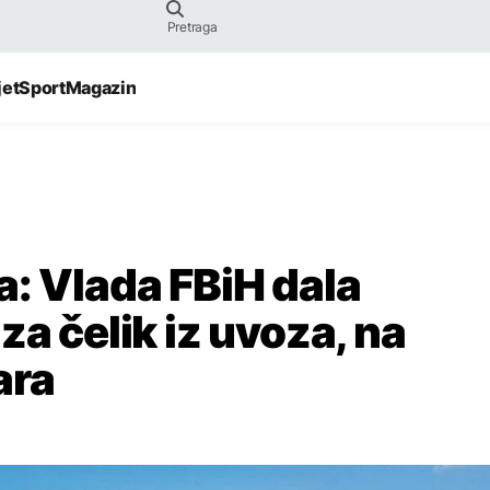
jet
Sport
Magazin
a: Vlada FBiH dala
za čelik iz uvoza, na
ara