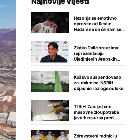
Najnovije vijesti
Hezonja se emotivno
oprostio od Reala:
Nadam se da će nam se
putevi ponovo ukrstiti
Zlatko Dalić preuzima
reprezentaciju
Ujedinjenih Arapskih
Emirata
Koševo suspendovano
za utakmice, NSBiH
objasnio razloge odluke
TI BiH: Zabilježene
masovne zloupotrebe
javnih resursa pred
izbore, CIK sve manje
kažnjava ključne
nepravilnosti
Zdravstveni radnici u