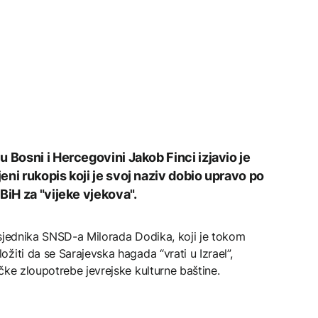
 Bosni i Hercegovini Jakob Finci izjavio je
ni rukopis koji je svoj naziv dobio upravo po
BiH za "vijeke vjekova".
dsjednika SNSD-a Milorada Dodika, koji je tokom
žiti da se Sarajevska hagada “vrati u Izrael”,
čke zloupotrebe jevrejske kulturne baštine.