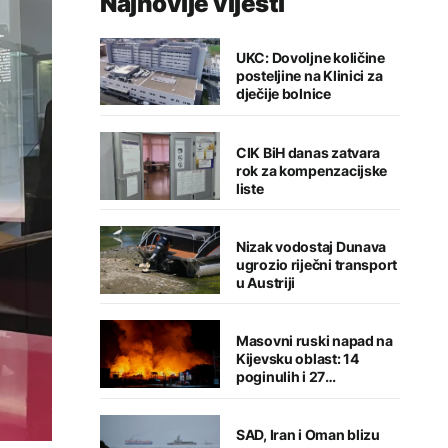
Najnovije vijesti
UKC: Dovoljne količine
posteljine na Klinici za
dječije bolnice
CIK BiH danas zatvara
rok za kompenzacijske
liste
Nizak vodostaj Dunava
ugrozio riječni transport
u Austriji
Masovni ruski napad na
Kijevsku oblast: 14
poginulih i 27
povrijeđenih
SAD, Iran i Oman blizu