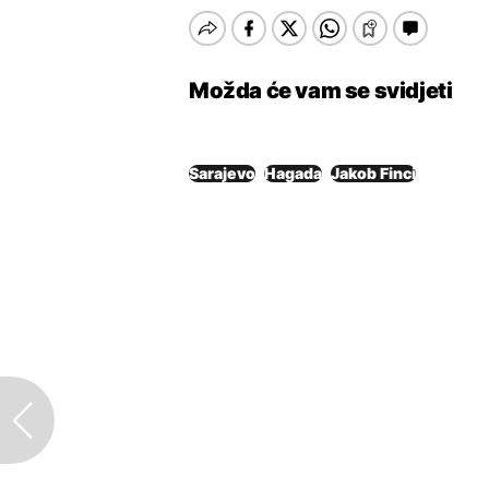
Možda će vam se svidjeti
Sarajevo
Hagada
Jakob Finci