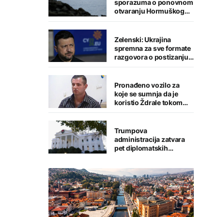
sporazuma o ponovnom
otvaranju Hormuškog
moreuza
Zelenski: Ukrajina
spremna za sve formate
razgovora o postizanju
mira
Pronađeno vozilo za
koje se sumnja da je
koristio Ždrale tokom
pucnjave
Trumpova
administracija zatvara
pet diplomatskih
predstavništava u
svijetu