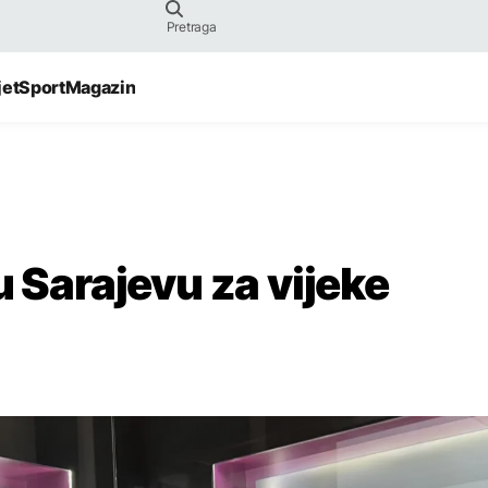
jet
Sport
Magazin
u Sarajevu za vijeke