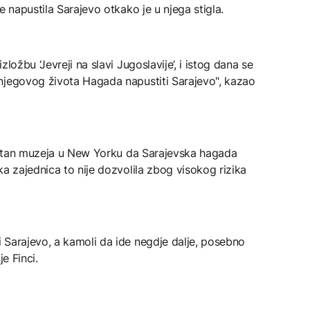
e napustila Sarajevo otkako je u njega stigla.
ložbu ‘Jevreji na slavi Jugoslavije’, i istog dana se
njegovog života Hagada napustiti Sarajevo", kazao
politan muzeja u New Yorku da Sarajevska hagada
ka zajednica to nije dozvolila zbog visokog rizika
 Sarajevo, a kamoli da ide negdje dalje, posebno
e Finci.