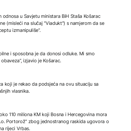
ih odnosa u Savjetu ministara BiH Staša Košarac
tine (misleći na slučaj "Viadukt") s namjerom da se
eptu izmanipuliše”.
tabilne i sposobna je da donosi odluke. Mi smo
 obaveza”, izjavio je Košarac.
za koji je rekao da podsjeća na ovu situaciju sa
njih vlasnika.
 oko 110 miliona KM koji Bosna i Hercegovina mora
d.o.o. Portorož" zbog jednostranog raskida ugovora o
a rijeci Vrbas.