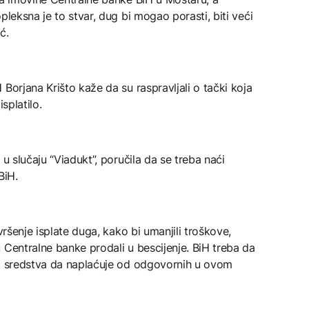
pleksna je to stvar, dug bi mogao porasti, biti veći
ć.
Borjana Krišto kaže da su raspravljali o tački koja
splatilo.
 u slučaju “Viadukt”, poručila da se treba naći
BiH.
vršenje isplate duga, kako bi umanjili troškove,
 Centralne banke prodali u bescijenje. BiH treba da
ba sredstva da naplaćuje od odgovornih u ovom