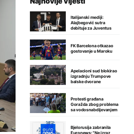
Najnovije vijesti
Italijanski mediji:
Alajbegović sutra
debituje za Juventus
FK Barcelona otkazao
gostovanje u Maroku
Apelacioni sud blokirao
izgradnju Trumpove
balske dvorane
Protesti građana
Goražda zbog problema
sa vodosnabdijevanjem
Bjelorusija zabranila
Euronews: "Ne izraz