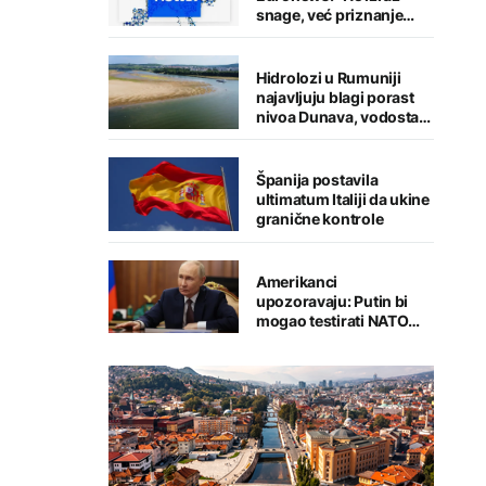
snage, već priznanje
straha"
Hidrolozi u Rumuniji
najavljuju blagi porast
nivoa Dunava, vodostaj
rijeke porastao u
Mađarskoj
Španija postavila
ultimatum Italiji da ukine
granične kontrole
Amerikanci
upozoravaju: Putin bi
mogao testirati NATO
ograničenim napadom,
najveći rizik od jeseni