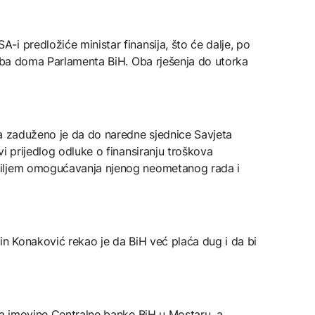
i predložiće ministar finansija, što će dalje, po
 oba doma Parlamenta BiH. Oba rješenja do utorka
ta zaduženo je da do naredne sjednice Savjeta
i prijedlog odluke o finansiranju troškova
ciljem omogućavanja njenog neometanog rada i
in Konaković rekao je da BiH već plaća dug i da bi
na imovine Centralne banke BiH u Mostaru, a