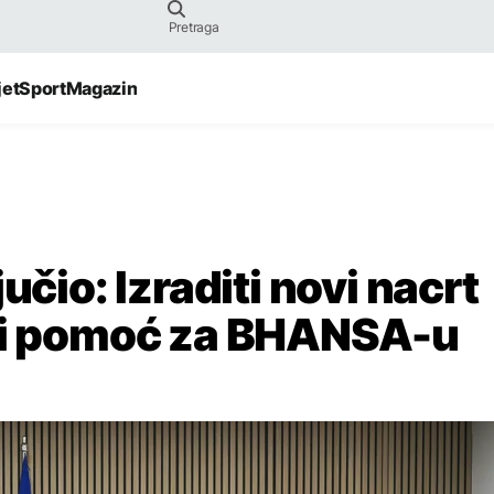
jet
Sport
Magazin
učio: Izraditi novi nacrt
iti pomoć za BHANSA-u