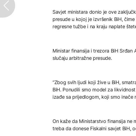
Savjet ministara donio je ove zaključk
presude u kojoj je izvršenik BiH, čime 
regresne tužbe i na kraju naplate šte
Ministar finansija i trezora BiH Srđ
slučaju arbitražne presude.
“Zbog svih ljudi koji žive u BiH, smat
BiH. Ponudili smo model za likvidnos
izađe sa prijedlogom, koji smo inače m
On kaže da Ministarstvo finansija ne 
treba da donese Fiskalni savjet BiH, o