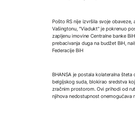
Pošto RS nije izvršila svoje obaveze
Vašingtonu, "Viadukt" je pokrenuo pos
zapljenu imovine Centralne banke BiH
prebacivanja duga na budžet BiH, naiš
Federacije BiH
BHANSA je postala kolateralna šteta o
belgijskog suda, blokirao sredstva ko
zračnim prostorom. Ovi prihodi od r
njihova nedostupnost onemogućava n