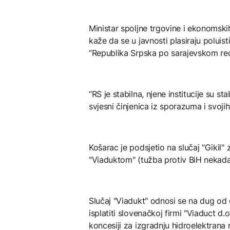
Ministar spoljne trgovine i ekonomsk
kaže da se u javnosti plasiraju poluis
“Republika Srpska po sarajevskom rec
“RS je stabilna, njene institucije su s
svjesni činjenica iz sporazuma i svojih
Košarac je podsjetio na slučaj "Gikil" 
"Viaduktom" (tužba protiv BiH nekadaš
Slučaj "Viadukt" odnosi se na dug od
isplatiti slovenačkoj firmi "Viaduct 
koncesiji za izgradnju hidroelektrana n