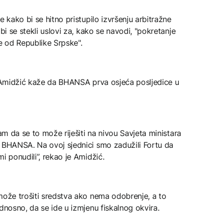
e kako bi se hitno pristupilo izvršenju arbitražne
bi se stekli uslovi za, kako se navodi, "pokretanje
te od Republike Srpske".
an Amidžić kaže da BHANSA prva osjeća posljedice u
ram da se to može riješiti na nivou Savjeta ministara
t BHANSA. Na ovoj sjednici smo zadužili Fortu da
i ponudili”, rekao je Amidžić.
može trošiti sredstva ako nema odobrenje, a to
dnosno, da se ide u izmjenu fiskalnog okvira.