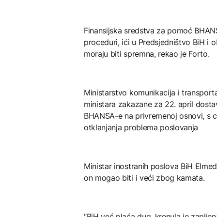
Finansijska sredstva za pomoć BHANSA-
proceduri, ići u Predsjedništvo BiH i
moraju biti spremna, rekao je Forto.
Ministarstvo komunikacija i transpor
ministara zakazane za 22. april dostav
BHANSA-e na privremenoj osnovi, s 
otklanjanja problema poslovanja
Ministar inostranih poslova BiH Elmed
on mogao biti i veći zbog kamata.
“BiH već plaća dug, krenula je zaplje