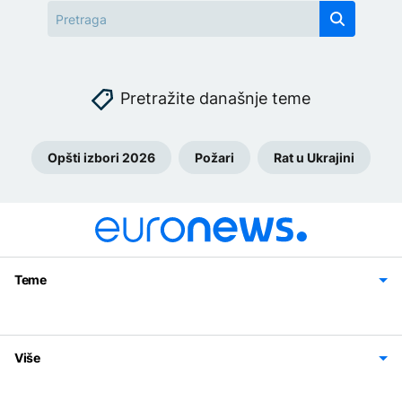
Pretražite današnje teme
Opšti izbori 2026
Požari
Rat u Ukrajini
Teme
Bosna i Hercegovina
Region
Svijet
Sport
Magazin
Više