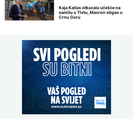
Kaja Kallas otkazala učešće na
samitu u Tivtu, Macron stigao u
Crnu Goru