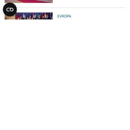
EVROPA
Krišto na Samitu Berlinskog
procesa: Zemlje regije povezuje
isti cilj - napredak na europskom
putu
POLITIKA
Samit EU - Zapadni Balkan bit će
održan 1. juna 2026. u Crnoj Gori
POLITIKA
Schmidt na samitu EU - Zapadni
Balkan sastao se s evropskim
liderima: Puna podrška
zaključcima EPP-a za BiH
UČITAJ JOŠ VIJESTI