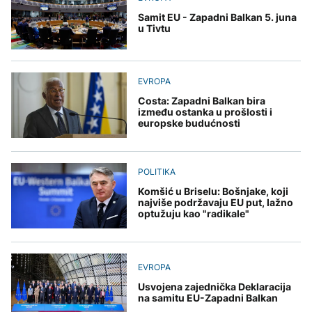
Samit EU - Zapadni Balkan 5. juna
u Tivtu
EVROPA
Costa: Zapadni Balkan bira
između ostanka u prošlosti i
europske budućnosti
POLITIKA
Komšić u Briselu: Bošnjake, koji
najviše podržavaju EU put, lažno
optužuju kao "radikale"
EVROPA
Usvojena zajednička Deklaracija
na samitu EU-Zapadni Balkan