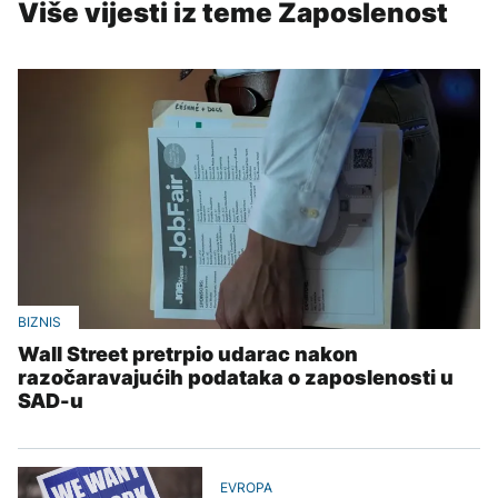
Više vijesti iz teme Zaposlenost
BIZNIS
Wall Street pretrpio udarac nakon
razočaravajućih podataka o zaposlenosti u
SAD-u
EVROPA