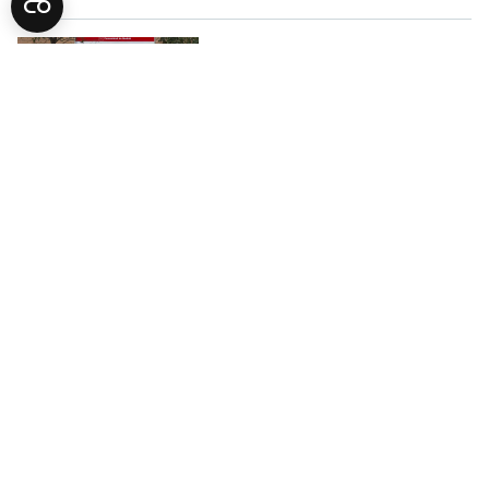
BIZNIS
Eurostat: Blagi porast broja
zaposlenih u Evropskoj uniji
BIZNIS
Zaposlenost u FBiH u porastu:
Evo koliko ljudi je u radnoj snazi
UČITAJ JOŠ VIJESTI