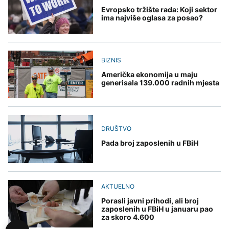
Evropsko tržište rada: Koji sektor
ima najviše oglasa za posao?
BIZNIS
Američka ekonomija u maju
generisala 139.000 radnih mjesta
DRUŠTVO
Pada broj zaposlenih u FBiH
AKTUELNO
Porasli javni prihodi, ali broj
zaposlenih u FBiH u januaru pao
za skoro 4.600