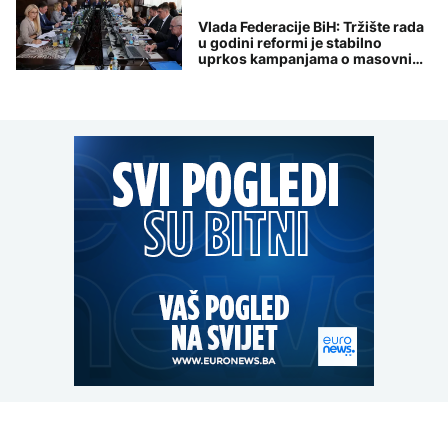
Vlada Federacije BiH: Tržište rada
u godini reformi je stabilno
uprkos kampanjama o masovnim
otkazima