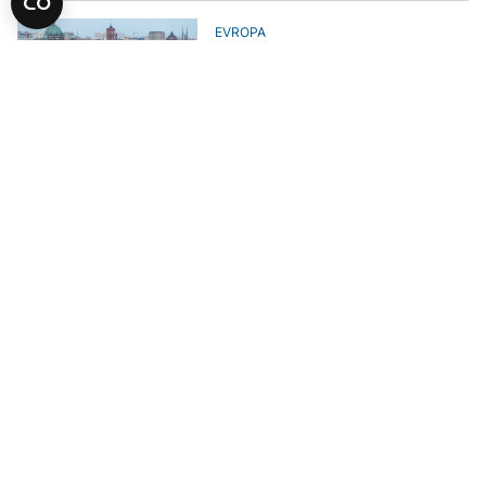
EVROPA
Gotovo 20.000 ljudi prisiljeno na
evakuaciju u Berlinu nakon što su
pronađene bombe iz Drugog
svjetskog rata
AKTUELNO
"Za dom spremni" na spomeniku
žrtvama Drugog svjetskog rata
kod Mostara
EVROPA
Izmišljena historija: AI slika
medicinske sestre iz Drugog
svjetskog rata preplavila mreže
EVROPA
Poljski predsjednik traži ratnu