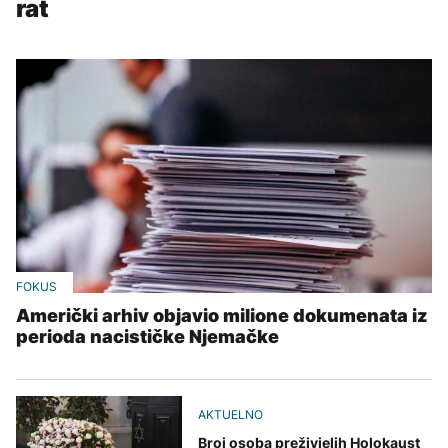
rat
FOKUS
Američki arhiv objavio milione dokumenata iz
perioda nacističke Njemačke
AKTUELNO
Broj osoba preživjelih Holokaust