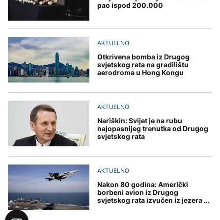
pao ispod 200.000
AKTUELNO
Otkrivena bomba iz Drugog
svjetskog rata na gradilištu
aerodroma u Hong Kongu
AKTUELNO
Nariškin: Svijet je na rubu
najopasnijeg trenutka od Drugog
svjetskog rata
AKTUELNO
Nakon 80 godina: Američki
borbeni avion iz Drugog
svjetskog rata izvučen iz jezera u
Rusiji