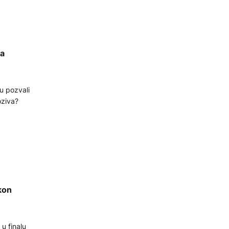
ra
u pozvali
oziva?
kon
 u finalu