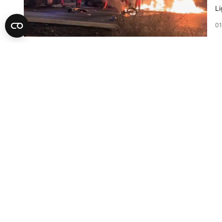
Li
01
A
D
u 
Na
iz
po
29
A
U