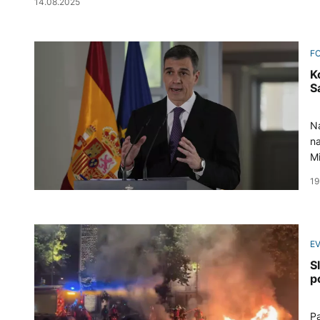
14.08.2025
F
K
S
Na
na
Mi
19
E
S
p
Pa