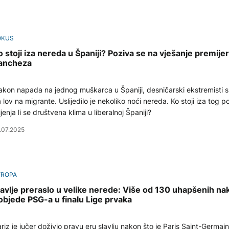
OKUS
o stoji iza nereda u Španiji? Poziva se na vješanje premije
ancheza
kon napada na jednog muškarca u Španiji, desničarski ekstremisti s
 lov na migrante. Uslijedilo je nekoliko noći nereda. Ko stoji iza tog p
jenja li se društvena klima u liberalnoj Španiji?
.07.2025
VROPA
lavlje preraslo u velike nerede: Više od 130 uhapšenih na
objede PSG-a u finalu Lige prvaka
riz je jučer doživio pravu eru slavlju nakon što je Paris Saint-Germain