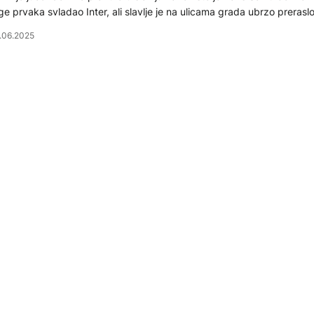
ge prvaka svladao Inter, ali slavlje je na ulicama grada ubrzo prerasl
.06.2025
KTUELNO
evet osoba poginulo u sukobima između Druza i provladin
Siriji
jmanje devet ljudi je ubijeno u predgrađu sirijske prijestolnice nako
među provladinih boraca i lokalnih druzskih naoružanih napadača, 
dacima Sirijske opservatorije za ljudska prava sa sjedištem u Velikoj B
.04.2025
KTUELNO
z incidente završena sednica Skupštine grada Beograda: P