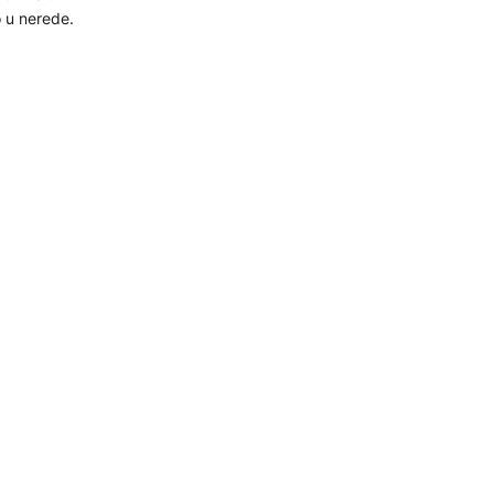
o u nerede.
ih snaga
n sukoba
prema
ritaniji.
ristalice