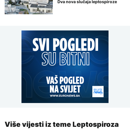
Dva nova slučaja leptospiroze
Više vijesti iz teme Leptospiroza