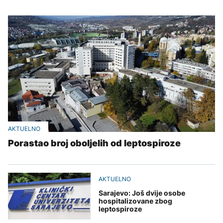
AKTUELNO
Porastao broj oboljelih od leptospiroze
AKTUELNO
Sarajevo: Još dvije osobe
hospitalizovane zbog
leptospiroze