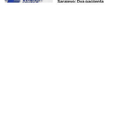
Sarajevo: Dva pacijenta
hospitalizirana na KCUS-u zbog
leptospiroze
AKTUELNO
Još dvoje hospitalizovanih u
KCUS zbog leptospiroze
AKTUELNO
Povećan broj zaraženih od
leptospiroze u Kantonu Sarajevo
AKTUELNO
Pandurević o brucelozi u Vogošći:
Riješen problem animalnog
otpada, na raspolaganju dvije
jame