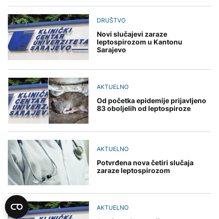
DRUŠTVO
Novi slučajevi zaraze
leptospirozom u Kantonu
Sarajevo
AKTUELNO
Od početka epidemije prijavljeno
83 oboljelih od leptospiroze
AKTUELNO
Potvrđena nova četiri slučaja
zaraze leptospirozom
AKTUELNO