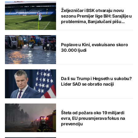
Željezničar i BSK otvaraju novu
sezonu Premijer lige BiH: Sarajlije u
problemima, Banjalučani pišu
istoriju
Poplave u Kini, evakuisano skoro
30.000 ljudi
Da li su Trump i Hegseth u sukobu?
Lider SAD se obratio naciji
Šteta od požara oko 19 milijardi
evra, EU preusmjerava fokus na
prevenciju