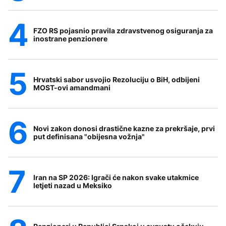
FZO RS pojasnio pravila zdravstvenog osiguranja za
inostrane penzionere
Hrvatski sabor usvojio Rezoluciju o BiH, odbijeni
MOST-ovi amandmani
Novi zakon donosi drastične kazne za prekršaje, prvi
put definisana "obijesna vožnja"
Iran na SP 2026: Igrači će nakon svake utakmice
letjeti nazad u Meksiko