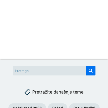
Pretražite današnje teme
Opšti izbori 2026
Požari
Rat u Ukrajini