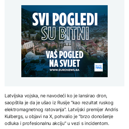
Redovi na aerodromima i
djece moraju platiti 942
graničnim prelazima u
miliona dolara
Nuklearka Krško
EU: Koja je svrha EES
DRUŠTVO
smanjuje proizvodnju
sistema ako se isključuje
zbog niskog vodostaja i
čim je preopterećen?
Počela isplata penzija u
visokih temperatura
RS
Save
KULTURA
BIZNIS
Rat i pijesak prijete
drevnim piramidama
Skočile cijene nafte na
Meroe u Sudanu
svjetskom tržištu, hoće li
se to odraziti na BiH
ZANIMLJIVOSTI
Rihanna radi na novom
albumu
Latvijska vojska, ne navodeći ko je lansirao dron,
saopštila je da je ušao iz Rusije "kao rezultat ruskog
elektromagnetnog ratovanja". Latvijski premijer Andris
Kulbergs, u objavi na X, pohvalio je "brzo donošenje
odluka i profesionalnu akciju" u vezi s incidentom.