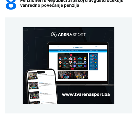
Penzioneri u Republici Srpskoj u avgustu očekuju
vanredno povećanje penzija