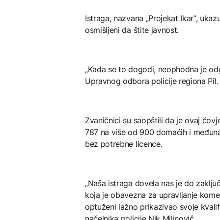
Istraga, nazvana „Projekat Ikar“, ukaz
osmišljeni da štite javnost.
„Kada se to dogodi, neophodna je odg
Upravnog odbora policije regiona Pil.
Zvaničnici su saopštili da je ovaj čovj
787 na više od 900 domaćih i međunar
bez potrebne licence.
„Naša istraga dovela nas je do zaklj
koja je obavezna za upravljanje komer
optuženi lažno prikazivao svoje kvalif
načelnika policije Nik Milinovič.