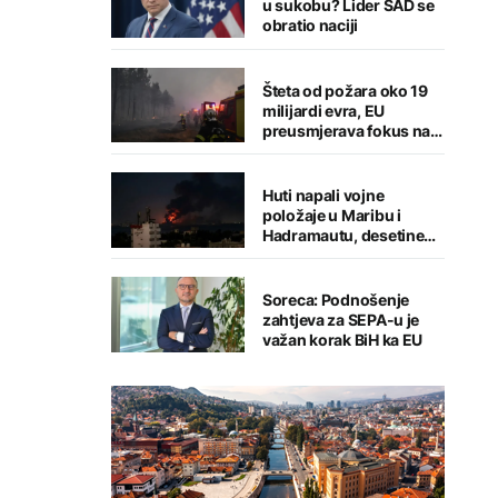
u sukobu? Lider SAD se
obratio naciji
Šteta od požara oko 19
milijardi evra, EU
preusmjerava fokus na
prevenciju
Huti napali vojne
položaje u Maribu i
Hadramautu, desetine
stradalih
Soreca: Podnošenje
zahtjeva za SEPA-u je
važan korak BiH ka EU