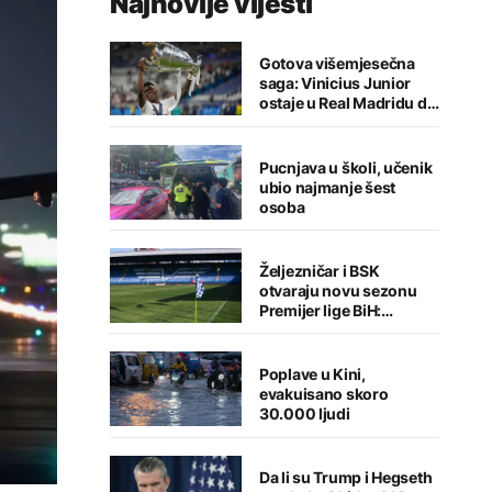
Najnovije vijesti
Gotova višemjesečna
saga: Vinicius Junior
ostaje u Real Madridu do
2032. godine
Pucnjava u školi, učenik
ubio najmanje šest
osoba
Željezničar i BSK
otvaraju novu sezonu
Premijer lige BiH:
Sarajlije u problemima,
Banjalučani pišu istoriju
Poplave u Kini,
evakuisano skoro
30.000 ljudi
Da li su Trump i Hegseth