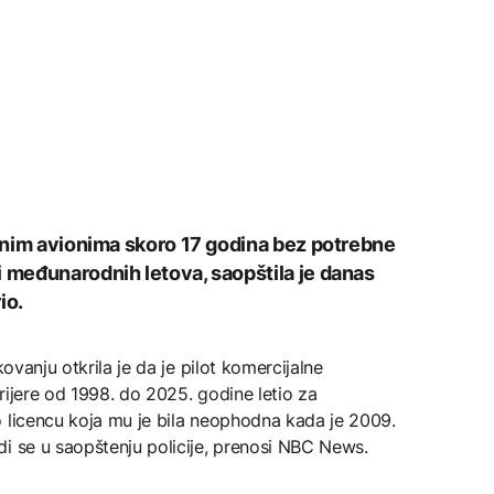
jalnim avionima skoro 17 godina bez potrebne
i međunarodnih letova, saopštila je danas
io.
kovanju otkrila je da je pilot komercijalne
rijere od 1998. do 2025. godine letio za
o licencu koja mu je bila neophodna kada je 2009.
i se u saopštenju policije, prenosi NBC News.