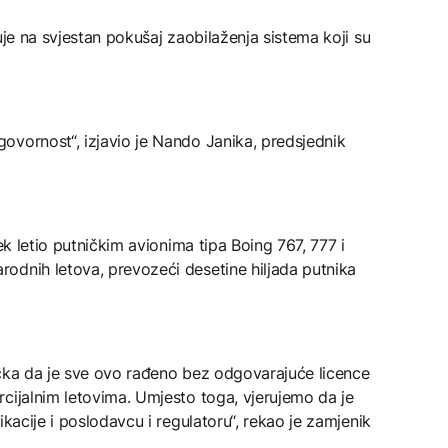
uje na svjestan pokušaj zaobilaženja sistema koji su
ovornost“, izjavio je Nando Janika, predsjednik
ek letio putničkim avionima tipa Boing 767, 777 i
odnih letova, prevozeći desetine hiljada putnika
učka da je sve ovo rađeno bez odgovarajuće licence
cijalnim letovima. Umjesto toga, vjerujemo da je
ikacije i poslodavcu i regulatoru“, rekao je zamjenik