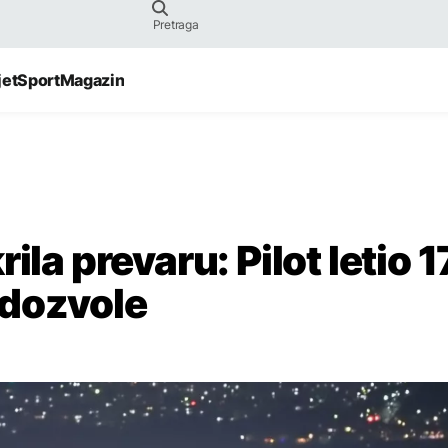
jet
Sport
Magazin
ila prevaru: Pilot letio 1
 dozvole